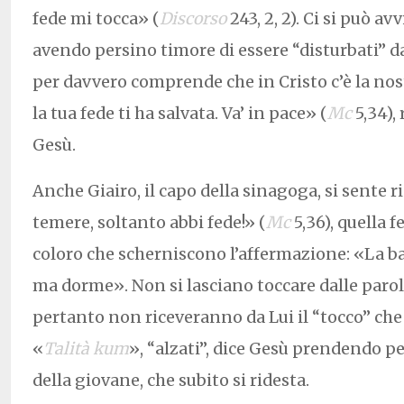
fede mi tocca» (
Discorso
243, 2, 2). Ci si può av
avendo persino timore di essere “disturbati” da
per davvero comprende che in Cristo c’è la nost
la tua fede ti ha salvata. Va’ in pace» (
Mc
5,34),
Gesù.
Anche Giairo, il capo della sinagoga, si sente
temere, soltanto abbi fede!» (
Mc
5,36), quella 
coloro che scherniscono l’affermazione: «La 
ma dorme». Non si lasciano toccare dalle parol
pertanto non riceveranno da Lui il “tocco” che
«
Talità kum
», “alzati”, dice Gesù prendendo p
della giovane, che subito si ridesta.