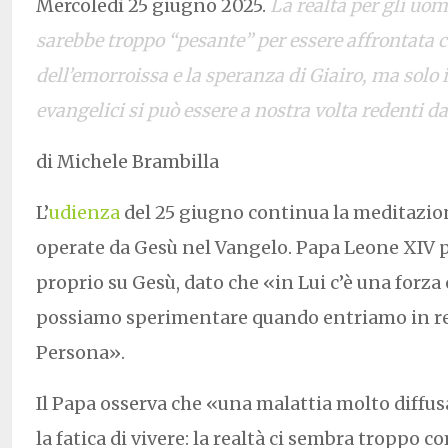
Mercoledì 25 giugno 2025.
La realtà per gli uo
sarebbe troppo “pesante” per essere affrontata c
dell’emorroissa e la speranza di Giairo, ma solo
evangelici si può essere a nostra volta redenti da
di Michele Brambilla
L’
udienza
del 25 giugno continua la meditazion
operate da Gesù nel Vangelo. Papa Leone XIV 
proprio su Gesù, dato che «in Lui c’è una forza
possiamo sperimentare quando entriamo in re
Persona».
Il Papa osserva che «una malattia molto diffu
la fatica di vivere: la realtà ci sembra troppo 