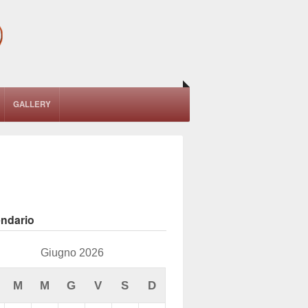
GALLERY
endario
Giugno 2026
M
M
G
V
S
D