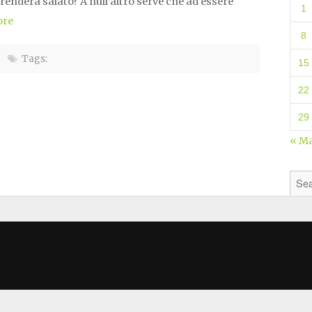
 renderà salato? A null’altro serve che ad essere
1
ore
8
Tags:
15
22
29
« M