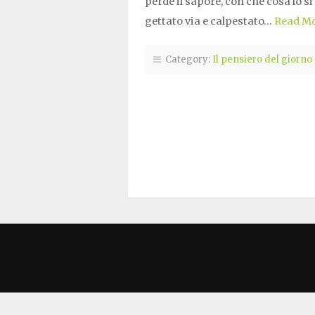
perde il sapore, con che cosa lo si
gettato via e calpestato…
Read M
Category:
Il pensiero del giorno