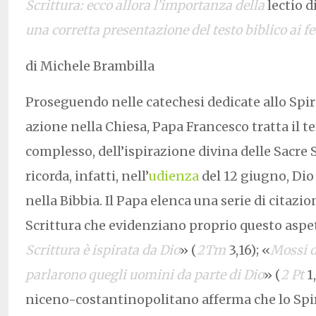
Scrittura: ecco allora l’importanza della
lectio d
una corretta presentazione del testo biblico ai fe
di Michele Brambilla
Proseguendo nelle catechesi dedicate allo Spiri
azione nella Chiesa, Papa Francesco tratta il 
complesso, dell’ispirazione divina delle Sacre 
ricorda, infatti, nell’
udienza
del 12 giugno, Dio
nella Bibbia. Il Papa elenca una serie di citazio
Scrittura che evidenziano proprio questo aspet
Scrittura è ispirata da Dio
» (
2Tm
3,16); «
Mossi d
parlarono quegli uomini da parte di Dio
» (
2 Pt
1,
niceno-costantinopolitano afferma che lo Spi