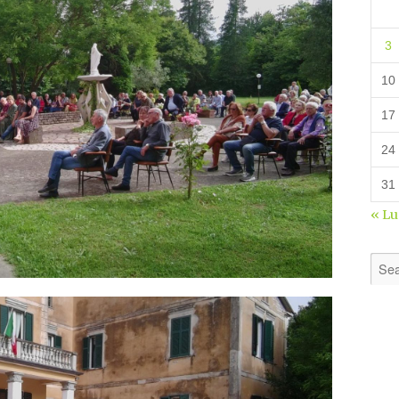
3
10
17
24
31
« L