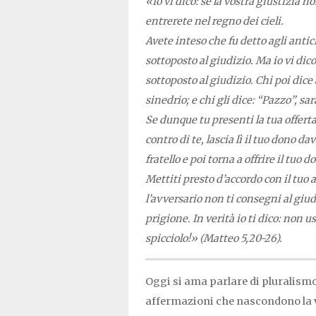
«Io vi dico: se la vostra giustizia n
entrerete nel regno dei cieli.
Avete inteso che fu detto agli antic
sottoposto al giudizio. Ma io vi dico
sottoposto al giudizio. Chi poi dice 
sinedrio; e chi gli dice: “Pazzo”, sa
Se dunque tu presenti la tua offerta a
contro di te, lascia lì il tuo dono dav
fratello e poi torna a offrire il tuo d
Mettiti presto d’accordo con il tuo
l’avversario non ti consegni al giudi
prigione. In verità io ti dico: non u
spicciolo!» (Matteo 5,20-26).
Oggi si ama parlare di pluralismo
affermazioni che nascondono la vo