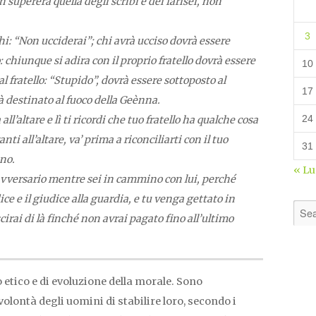
on supererà quella degli scribi e dei farisei, non
3
hi: “Non ucciderai”; chi avrà ucciso dovrà essere
: chiunque si adira con il proprio fratello dovrà essere
10
al fratello: “Stupido”, dovrà essere sottoposto al
17
rà destinato al fuoco della Geènna.
24
ll’altare e lì ti ricordi che tuo fratello ha qualche cosa
anti all’altare, va’ prima a riconciliarti con il tuo
31
ono.
« L
 avversario mentre sei in cammino con lui, perché
ce e il giudice alla guardia, e tu venga gettato in
scirai di là finché non avrai pagato fino all’ultimo
 etico e di evoluzione della morale. Sono
lontà degli uomini di stabilire loro, secondo i