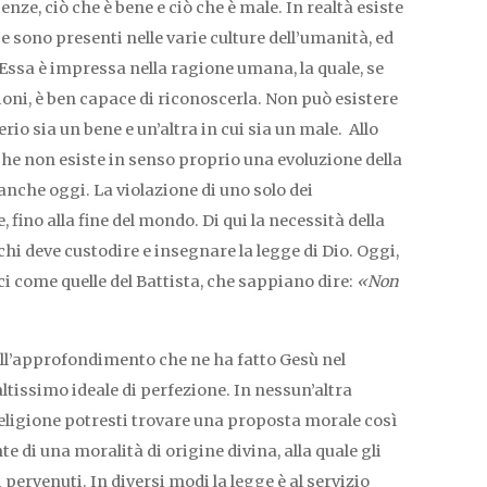
enze, ciò che è bene e ciò che è male. In realtà esiste
ce sono presenti nelle varie culture dell’umanità, ed
Essa è impressa nella ragione umana, la quale, se
ioni, è ben capace di riconoscerla. Non può esistere
rio sia un bene e un’altra in cui sia un male. Allo
he non esiste in senso proprio una evoluzione della
 anche oggi. La violazione di uno solo dei
no alla fine del mondo. Di qui la necessità della
chi deve custodire e insegnare la legge di Dio. Oggi,
i come quelle del Battista, che sappiano dire:
«Non
ell’approfondimento che ne ha fatto Gesù nel
ltissimo ideale di perfezione. In nessun’altra
eligione potresti trovare una proposta morale così
e di una moralità di origine divina, alla quale gli
ervenuti. In diversi modi la legge è al servizio