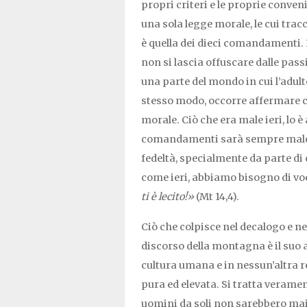
propri criteri e le proprie conveni
una sola legge morale, le cui trac
è quella dei dieci comandamenti. 
non si lascia offuscare dalle pass
una parte del mondo in cui l’adulte
stesso modo, occorre affermare c
morale. Ciò che era male ieri, lo è
comandamenti sarà sempre male, fi
fedeltà, specialmente da parte di 
come ieri, abbiamo bisogno di voc
ti è lecito!»
(Mt 14,4).
Ciò che colpisce nel decalogo e n
discorso della montagna è il suo a
cultura umana e in nessun’altra r
pura ed elevata. Si tratta verament
uomini da soli non sarebbero mai p