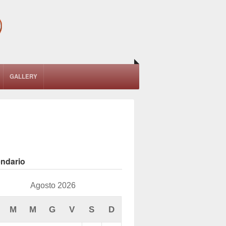
GALLERY
endario
Agosto 2026
M
M
G
V
S
D