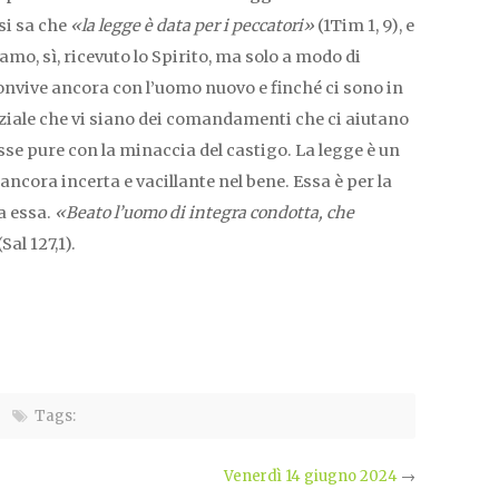
 si sa che
«la legge è data per i peccatori»
(1Tim 1, 9), e
mo, sì, ricevuto lo Spirito, ma solo a modo di
onvive ancora con l’uomo nuovo e finché ci sono in
ziale che vi siano dei comandamenti che ci aiutano
sse pure con la minaccia del castigo. La legge è un
ancora incerta e vacillante nel bene. Essa è per la
a essa.
«
Beato l’uomo di integra condotta, che
(Sal 127,1).
Tags:
Venerdì 14 giugno 2024
→