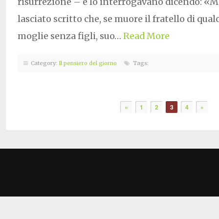
risurrezione – e lo interrogavano dicendo: «M
lasciato scritto che, se muore il fratello di qual
moglie senza figli, suo…
Read More
Category:
Il pensiero del giorno
Tags:
«
1
2
3
4
»