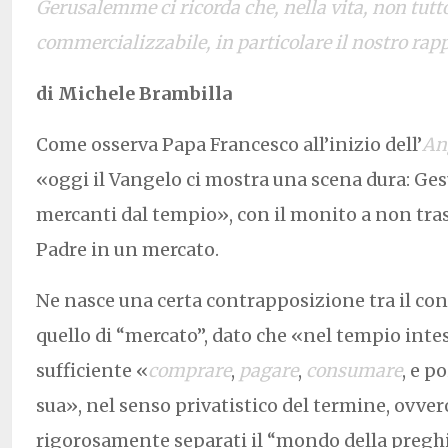
Gerusalemme ci ricorda che, nella vita, non tutt
commercializzabile, in particolare il nostro rap
di Michele Brambilla
Come osserva Papa Francesco all’inizio dell’
An
«oggi il Vangelo ci mostra una scena dura: Gesù
mercanti dal tempio», con il monito a non tra
Padre in un mercato
.
Ne nasce una certa contrapposizione tra il conc
quello di “mercato”, dato che
«nel tempio int
sufficiente «
comprare
,
pagare
,
consumare
, e p
sua», nel senso privatistico del termine, ovve
rigorosamente separati il “mondo della preghie