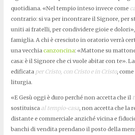
quotidiana
.
«Nel tempio inteso invece come
ca
contrario: si va per incontrare il Signore, per st
uniti ai fratelli, per condividere gioie e dolori»
famiglia. A chi è cresciuto in oratorio verrà 
una vecchia
canzoncina
: «Mattone su mattone
casa: è il Signore che ci vuole abitar con te». La
edificata
per Cristo, con Cristo e in Cristo
, come 
liturgia.
«E Gesù oggi è duro perché non accetta che il
sostituisca
al tempio-casa
, non accetta che la 
distante e commerciale anziché vicina e fiducio
banchi di vendita prendano il posto della mens