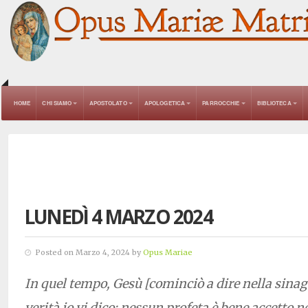
HOME
CHI SIAMO
APOSTOLATO
APOLOGETICA
PARROCCHIE
BIBLIOTECA
LUNEDÌ 4 MARZO 2024
Posted on Marzo 4, 2024 by
Opus Mariae
In quel tempo, Gesù [cominciò a dire nella sinag
verità io vi dico: nessun profeta è bene accetto n