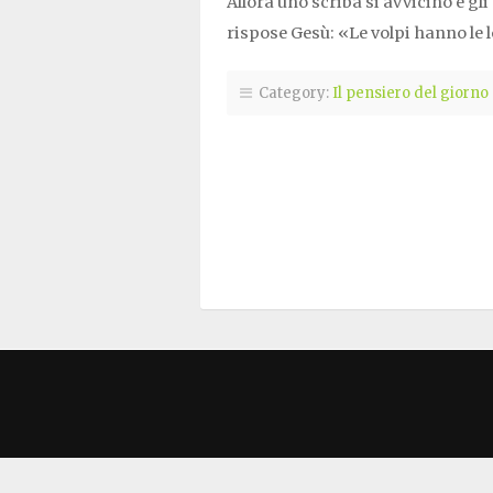
Allora uno scriba si avvicinò e gl
rispose Gesù: «Le volpi hanno le
Category:
Il pensiero del giorno