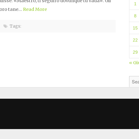
i disse: «Maestro, ti seguirò dovunque tu vada». Gli
1
 loro tane…
Read More
8
Tags:
15
22
29
« Gi