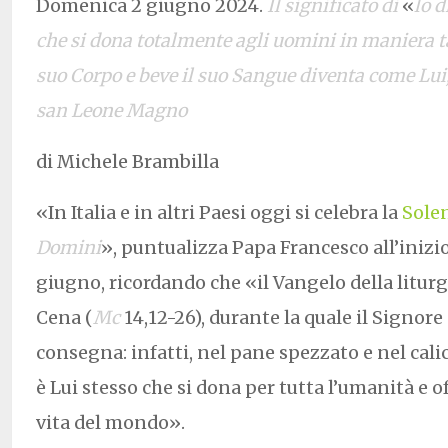
Domenica 2 giugno 2024.
Il significato di
«
lo d
che si dona totalmente agli uomini in maniera t
suo Corpo e beve il suo Sangue diventa come Lui,
san Leone Magno
di Michele Brambilla
«In Italia e in altri Paesi oggi si celebra la
Sole
Domini
», puntualizza Papa Francesco all’inizio
giugno, ricordando che «il Vangelo della liturg
Cena (
Mc
14,12-26), durante la quale il Signor
consegna: infatti, nel pane spezzato e nel calic
è Lui stesso che si dona per tutta l’umanità e of
vita del mondo».