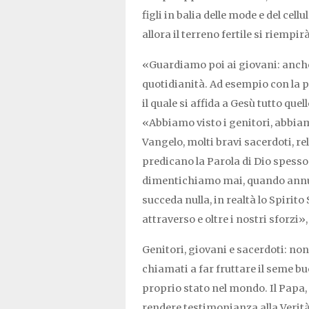
figli in balia delle mode e del cel
allora il terreno fertile si riempir
«Guardiamo poi ai giovani: anche
quotidianità. Ad esempio con la p
il quale si affida a Gesù tutto quell
«Abbiamo visto i genitori, abbiam
Vangelo, molti bravi sacerdoti, re
predicano la Parola di Dio spess
dimentichiamo mai, quando annu
succeda nulla, in realtà lo Spirito
attraverso e oltre i nostri sforzi»
Genitori, giovani e sacerdoti: no
chiamati a far fruttare il seme b
proprio stato nel mondo. Il Papa, 
rendere testimonianza alla Verità