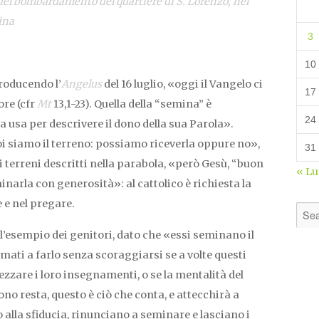
o del bombardamento del quartiere di S. Lorenzo, nel
ina
3
10
roducendo l’
Angelus
del 16 luglio,
«oggi il Vangelo ci
17
ore (cfr
Mt
13,1-23). Quella della “semina” è
24
a usa per descrivere il dono della sua Parola»
.
noi siamo il terreno: possiamo riceverla oppure no»,
31
 terreni descritti nella parabola, «però Gesù, “buon
« L
narla con generosità»: al cattolico è richiesta la
e nel pregare.
ll’esempio dei genitori, dato che «essi seminano il
iamati a farlo senza scoraggiarsi se a volte questi
zare i loro insegnamenti, o se la mentalità del
o resta, questo è ciò che conta, e attecchirà a
lla sfiducia, rinunciano a seminare e lasciano i