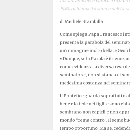
instancabili della Parola. Il ricord
1943, richiama il dramma dell’Ucra
di Michele Brambilla
Come spiega Papa Francesco int
presenta la parabola del seminat
un’immagine molto bella, e Gesù l
«Dunque, se la Parola è il seme, 
come evidenzia la diversa resa dei
seminatore”, non si stanca di semi
medesima costanza nel seminare 
Il Pontefice guarda soprattutto a
bene e la fede nei figli, e sono ch
sembrano non capirli e non apprez
mondo “rema contro”. Il seme buon
tempo opportuno. Ma se, cedendo a