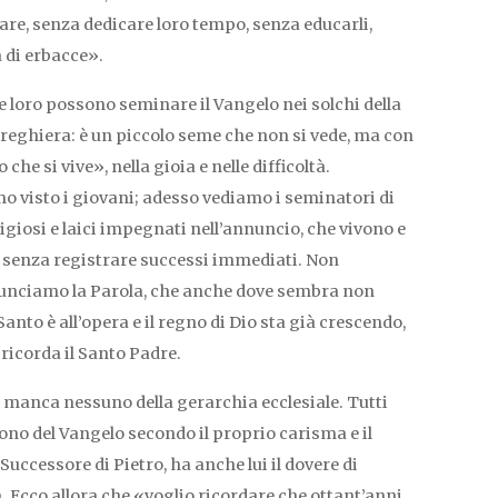
lulare, senza dedicare loro tempo, senza educarli,
à di erbacce».
 loro possono seminare il Vangelo nei solchi della
reghiera: è un piccolo seme che non si vede, ma con
o che si vive», nella gioia e nelle difficoltà.
o visto i giovani; adesso vediamo i seminatori di
ligiosi e laici impegnati nell’annuncio, che vivono e
o senza registrare successi immediati. Non
nciamo la Parola, che anche dove sembra non
 Santo è all’opera e il regno di Dio sta già crescendo,
, ricorda il Santo Padre.
n manca nessuno della gerarchia ecclesiale. Tutti
uono del Vangelo secondo il proprio carisma e il
Successore di Pietro, ha anche lui il dovere di
. Ecco allora che «voglio ricordare che ottant’anni