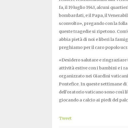
fa, il 19 luglio 1943, alcuni quart
bombardati, e il Papa, il Venerabil
sconvolto», pregando con la folla
queste tragedie si ripetono. Com
abbia pietà di noi e liberi la fami
preghiamo per il caro popolo ucr
«Desidero salutare e ringraziare 
attività estive con i bambini e i 
organizzato nei Giardini vaticani, 
Pontefice. In queste settimane di 
dell’oratorio vaticano sono così li
giocando a calcio ai piedi del pal
Tweet