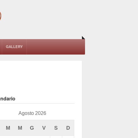
GALLERY
endario
Agosto 2026
M
M
G
V
S
D