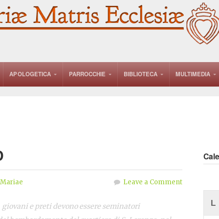
APOLOGETICA
PARROCCHIE
BIBLIOTECA
MULTIMEDIA
O
Cal
 Mariae
Leave a Comment
L
i, giovani e preti devono essere seminatori