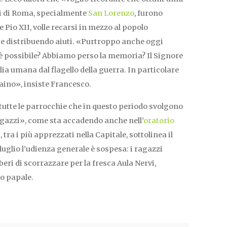
ieri di Roma, specialmente
San Lorenzo
, furono
e Pio XII, volle recarsi in mezzo al popolo
 e distribuendo aiuti. «Purtroppo anche oggi
’è possibile? Abbiamo perso la memoria? Il Signore
glia umana dal flagello della guerra. In particolare
aino», insiste Francesco.
tutte le parrocchie che in questo periodo svolgono
ragazzi», come sta accadendo anche nell’
oratorio
tra i più apprezzati nella Capitale, sottolinea il
luglio l’udienza generale è sospesa: i ragazzi
beri di scorrazzare per la fresca Aula Nervi,
co papale.