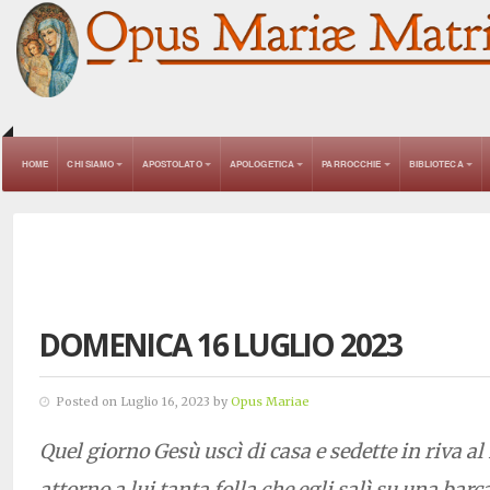
HOME
CHI SIAMO
APOSTOLATO
APOLOGETICA
PARROCCHIE
BIBLIOTECA
DOMENICA 16 LUGLIO 2023
Posted on Luglio 16, 2023 by
Opus Mariae
Quel giorno Gesù uscì di casa e sedette in riva a
attorno a lui tanta folla che egli salì su una barc