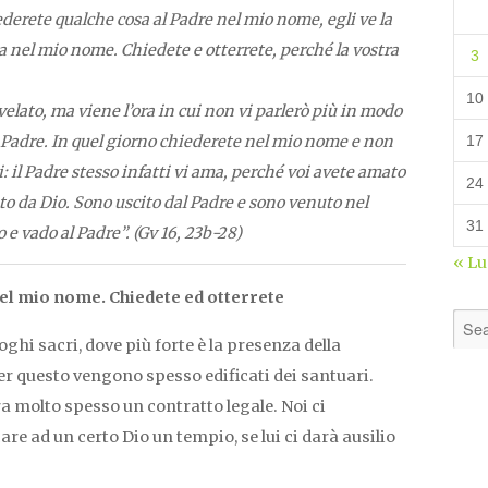
hiederete qualche cosa al Padre nel mio nome, egli ve la
a nel mio nome. Chiedete e otterrete, perché la vostra
3
10
elato, ma viene l’ora in cui non vi parlerò più in modo
l Padre. In quel giorno chiederete nel mio nome e non
17
i: il Padre stesso infatti vi ama, perché voi avete amato
24
to da Dio. Sono uscito dal Padre e sono venuto nel
31
 e vado al Padre”. (Gv 16, 23b-28)
« L
nel mio nome. Chiedete ed otterrete
uoghi sacri, dove più forte è la presenza della
Per questo vengono spesso edificati dei santuari.
a molto spesso un contratto legale. Noi ci
e ad un certo Dio un tempio, se lui ci darà ausilio