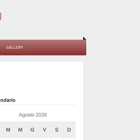
GALLERY
endario
Agosto 2026
M
M
G
V
S
D