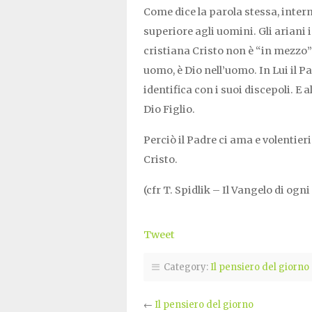
Come dice la parola stessa, interm
superiore agli uomini. Gli arian
cristiana Cristo non è “in mezzo”:
uomo, è Dio nell’uomo. In Lui il P
identifica con i suoi discepoli. E
Dio Figlio.
Perciò il Padre ci ama e volentie
Cristo.
(cfr T. Spidlik – Il Vangelo di ogn
Tweet
Category:
Il pensiero del giorno
←
Il pensiero del giorno