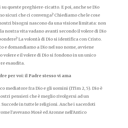
bi su queste preghiere-ricatto. E poi, anche se Dio
amo sicuri che ci convenga? Chiediamo che le cose
ostri bisogni nascono da una visione limitata: non
la nostra vita vadano avanti secondo il volere di Dio
ondere? La volontà di Dio si identifica con Cristo.
isto e domandiamo a Dio nel suo nome, avviene
o volere e il volere di Dio si fondono in un unico
re esaudita.
dre per voi: il Padre stesso vi ama
co mediatore fra Dio e gli uomini (1Tim 2, 5). Dio è
 nostri pensieri che è meglio rivolgersi ad un
 Succede in tutte le religioni. Anche i sacerdoti
come l’avevano Mosè ed Aronne nell’Antico