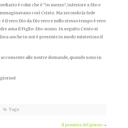
ediario è colui che è “in mezzo”, inferiore a Dio e
i immaginavano così Cristo. Ma secondo la fede
 è il vero Dio da Dio vero e nello stesso tempo è vero
adre ama il Figlio-Dio-uomo. In seguito Cristo si
 allora anche in noi è presente in modo misterioso il
ri acconsente alle nostre domande, quando sono in
i giorno)
Tags:
Il pensiero del giorno
→