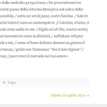
o dalla melodia gregoriana, che presentiamo in
rimi passi della riforma liturgica nel solco della
candida, / sotto un vel di pane, nutri l’anima. / Solo in
ché tutto è vano se contemplo te. // L’occhio, il tatto, il
ola resta salda in me: / Figlio sei di Dio, nostra verità;
 Hai nascosto in croce la divinità, / sull’altare veli pur
vela a me, / come al buon ladrone dammi un giorno il
ai toccar, / grido con Tommaso: “Sei il mio Signor”. /
erar, / pace trovi il cuor solo nel tuo amor».
Tags:
Sabato 20 aprile 2024
→