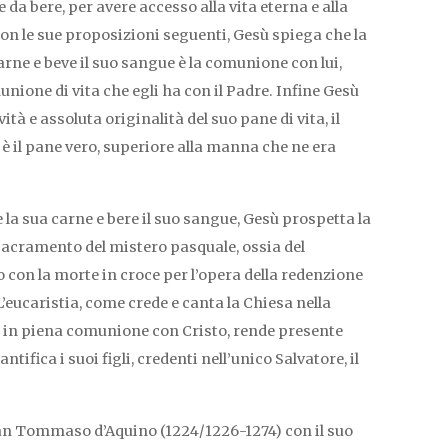
da bere, per avere accesso alla vita eterna e alla
Con le sue proposizioni seguenti, Gesù spiega che la
arne e beve il suo sangue è la comunione con lui,
nione di vita che egli ha con il Padre. Infine Gesù
tà e assoluta originalità del suo pane di vita, il
: è il pane vero, superiore alla manna che ne era
a sua carne e bere il suo sangue, Gesù prospetta la
, sacramento del mistero pasquale, ossia del
 con la morte in croce per l’opera della redenzione
L’eucaristia, come crede e canta la Chiesa nella
i in piena comunione con Cristo, rende presente
tifica i suoi figli, credenti nell’unico Salvatore, il
n Tommaso d’Aquino (1224/1226-1274) con il suo