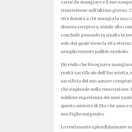
carne da mangiare e il suo sangue 
risurrezione nell’ultimo giorno. 
vita donata a chi mangia la sua c
dimora reciproca, simile alla comu
conclude ponendo in risalto la novi
solo dal quale viene la vita eterna
semplicemente pallido simbolo.
Dicendo che bisognava mangiare l
realtà sacrificale dell’Eucaristia
sacrificio del suo amore compiuto
che risplende nella risurrezione. 
sublime esperienza dei suoi sant
questo mistero di Dio che ama e san
suo Figlio unigenito.
Lo testimonia splendidamente sa