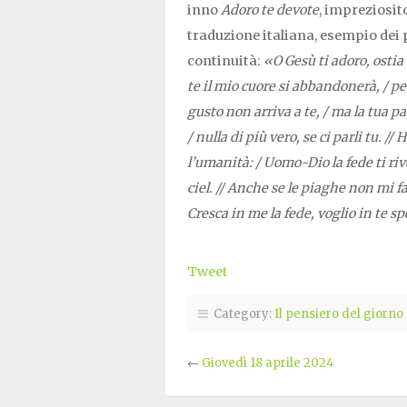
inno
Adoro te devote
, impreziosit
traduzione italiana, esempio dei p
continuità:
«O Gesù ti adoro, ostia 
te il mio cuore si abbandonerà, / per
gusto non arriva a te, / ma la tua par
/ nulla di più vero, se ci parli tu. //
l’umanità: / Uomo-Dio la fede ti ri
ciel. // Anche se le piaghe non mi f
Cresca in me la fede, voglio in te sp
Tweet
Category:
Il pensiero del giorno
←
Giovedì 18 aprile 2024