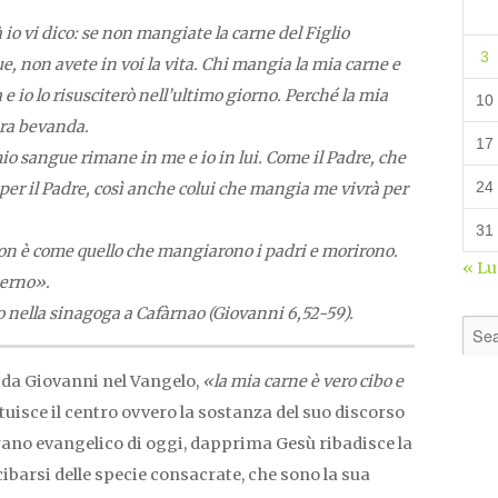
à io vi dico: se non mangiate la carne del Figlio
3
e, non avete in voi la vita. Chi mangia la mia carne e
 e io lo risusciterò nell’ultimo giorno. Perché la mia
10
era bevanda.
17
io sangue rimane in me e io in lui. Come il Padre, che
24
 per il Padre, così anche colui che mangia me vivrà per
31
 non è come quello che mangiarono i padri e morirono.
« L
terno».
 nella sinagoga a Cafàrnao (Giovanni 6,52-59).
 da Giovanni nel Vangelo,
«la mia carne è vero cibo e
ituisce il centro ovvero la sostanza del suo discorso
 brano evangelico di oggi, dapprima Gesù ribadisce la
 cibarsi delle specie consacrate, che sono la sua