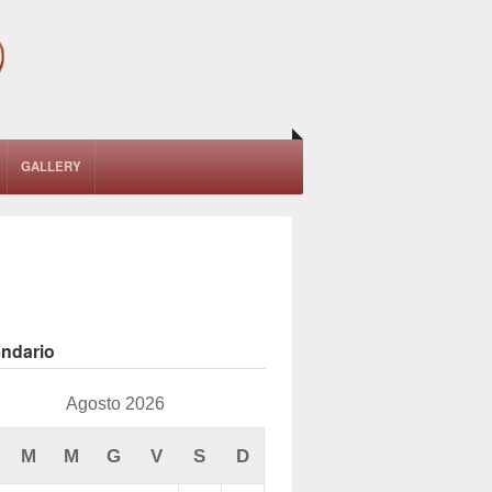
GALLERY
endario
Agosto 2026
M
M
G
V
S
D