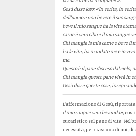
la sua carne da mangiare?».
Gesù disse loro: «In verità, in verit
dell’uomo e non bevete il suo sangu
beve il mio sangue ha la vita eterna
carne è vero cibo e il mio sangue v
Chi mangia la mia carne e beve il m
ha la vita, ha mandato me e io vivo
me.
Questo è il pane disceso dal cielo;
Chi mangia questo pane vivrà in e
Gesù disse queste cose, insegnando
L’affermazione di Gesù, riportata
il mio sangue vera bevanda»
, cost
eucaristico sul pane di vita. Nel
necessità, per ciascuno di noi, di