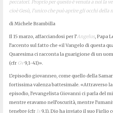
peccatori. Proprio per questo è venuta a noi la 
cioè Gesù, l’unico che può aprire gli occhi della 
di Michele Brambilla
Il 15 marzo, affacciandosi per l’
Angelus
, Papa 
l’accento sul fatto che «il Vangelo di questa q
Quaresima ci racconta la guarigione di un uomo
(cfr
Gv
9,1-41)».
L’episodio giovanneo, come quello della Samar
fortissima valenza battesimale. «Attraverso la
episodio, l’evangelista Giovanni ci parla del mi
mentre eravamo nell’oscurità, mentre l’uman
tenebre (cfr
Is
9,1), Dio ha inviato il suo Figli