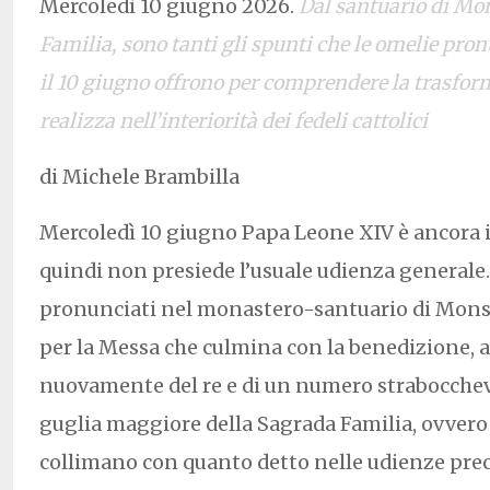
Mercoledì 10 giugno 2026.
Dal santuario di Mo
Familia, sono tanti gli spunti che le omelie pro
il 10 giugno offrono per comprendere la trasform
realizza nell’interiorità dei fedeli cattolici
di Michele Brambilla
Mercoledì 10 giugno Papa Leone XIV è ancora 
quindi non presiede l’usuale udienza generale. 
pronunciati nel monastero-santuario di Monse
per la Messa che culmina con la benedizione, 
nuovamente del re e di un numero strabocchevol
guglia maggiore della Sagrada Familia, ovvero l
collimano con quanto detto nelle udienze prec