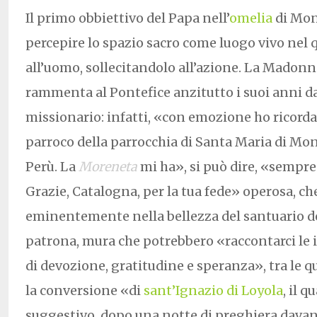
Il primo obbiettivo del Papa nell’
omelia
di Mons
percepire lo spazio sacro come luogo vivo nel 
all’uomo, sollecitandolo all’azione. La Madon
rammenta al Pontefice anzitutto i suoi anni d
missionario: infatti, «con emozione ho ricord
parroco della parrocchia di Santa Maria di Mont
Perù. La
Moreneta
mi ha», si può dire, «sempr
Grazie, Catalogna, per la tua fede» operosa, ch
eminentemente nella bellezza del santuario de
patrona, mura che potrebbero «raccontarci le 
di devozione, gratitudine e speranza», tra le q
la conversione «di
sant’Ignazio di Loyola
, il 
suggestivo, dopo una notte di preghiera davant