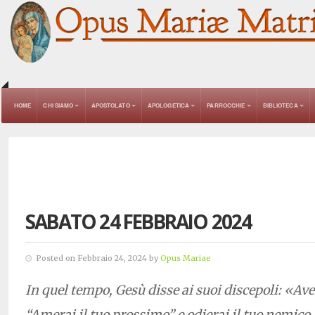
HOME
CHI SIAMO
APOSTOLATO
APOLOGETICA
PARROCCHIE
BIBLIOTECA
SABATO 24 FEBBRAIO 2024
Posted on Febbraio 24, 2024 by
Opus Mariae
In quel tempo, Gesù disse ai suoi discepoli: «Avet
“Amerai il tuo prossimo” e odierai il tuo nemico.