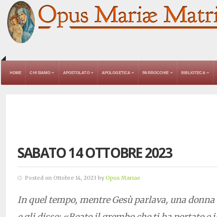
HOME
CHI SIAMO
APOSTOLATO
APOLOGETICA
PARROCCHIE
BIBLIOTECA
SABATO 14 OTTOBRE 2023
Posted on Ottobre 14, 2023 by
Opus Mariae
In quel tempo, mentre Gesù parlava, una donna da
e gli disse: «Beato il grembo che ti ha portato e i