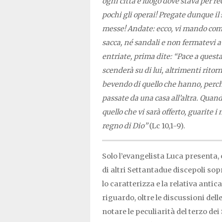
ogni città e luogo dove stava per r
pochi gli operai! Pregate dunque il
messe! Andate: ecco, vi mando come
sacca, né sandali e non fermatevi a
entriate, prima dite: “Pace a questa 
scenderà su di lui, altrimenti ritor
bevendo di quello che hanno, perch
passate da una casa all’altra. Quan
quello che vi sarà offerto, guarite i m
regno di Dio”
(Lc 10,1-9).
Solo l’evangelista Luca presenta, o
di altri Settantadue discepoli so
lo caratterizza e la relativa ant
riguardo, oltre le discussioni dell
notare le peculiarità del terzo de