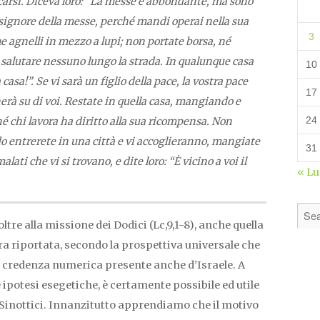
ecarsi. Diceva loro: “La messe è abbondante, ma sono
 signore della messe, perché mandi operai nella sua
3
 agnelli in mezzo a lupi; non portate borsa, né
 salutare nessuno lungo la strada. In qualunque casa
10
casa!”. Se vi sarà un figlio della pace, la vostra pace
17
nerà su di voi. Restate in quella casa, mangiando e
24
é chi lavora ha diritto alla sua ricompensa. Non
do entrerete in una città e vi accoglieranno, mangiate
31
alati che vi si trovano, e dite loro: “È vicino a voi il
« L
ltre alla missione dei Dodici (Lc,9,1-8), anche quella
pra riportata, secondo la prospettiva universale che
ica credenza numerica presente anche d’Israele. A
e ipotesi esegetiche, è certamente possibile ed utile
i Sinottici. Innanzitutto apprendiamo che il motivo