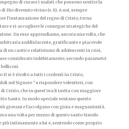
’impegno di curare i malati che possono sentire la
di Dio divenuto vicino (v. 8). A noi, sempre
er l’instaurazione del regno di Cristo, torna
tare e ri-accogliere le consegne strategiche del
zione. Da esse apprendiamo, ancora una volta, che
arbitraria soddisfacente, gratificante e piacevole
 di un caotico relativismo di adolescenti in crisi,
ture considerate indebitamente, secondo parametri
bellicosi.
II si è rivolto a tutti i credenti in Cristo,
doli nel Signore “a rispondere volentieri, con
 di Cristo, che in quest’ora li invita con maggiore
pirito Santo. In modo speciale sentano questo
i più giovani e l’accolgano con gioia e magnanimità.
ncora una volta per mezzo di questo santo Sinodo
pre più intimamente a lui e, sentendo come proprio