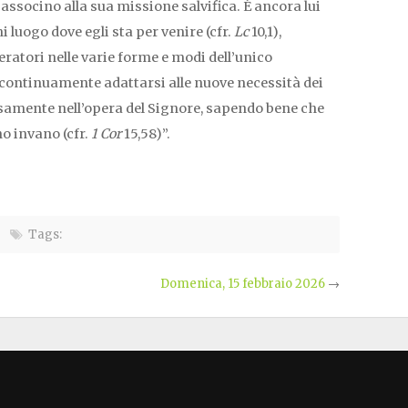
i associno alla sua missione salvifica. È ancora lui
i luogo dove egli sta per venire (cfr.
Lc
10,1),
eratori nelle varie forme e modi dell’unico
 continuamente adattarsi alle nuove necessità dei
amente nell’opera del Signore, sapendo bene che
o invano (cfr.
1 Cor
15,58)”.
Tags:
Domenica, 15 febbraio 2026
→