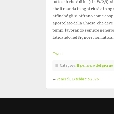
tutto ciò che è di lui (cfr.
Fil
2,5), s
che li manda in ogni città e in ogn
affinché gli si offrano come coop
apostolato della Chiesa, che deve
tempi, lavorando sempre generos
faticando nel Signore non fatican
Tweet
Category:
Il pensiero del giorno
←
Venerdì, 13 febbraio 2026