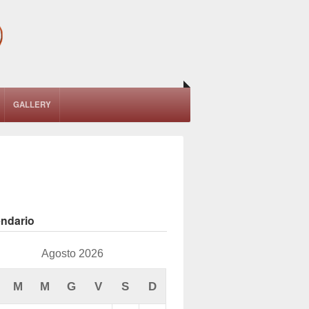
GALLERY
endario
Agosto 2026
M
M
G
V
S
D