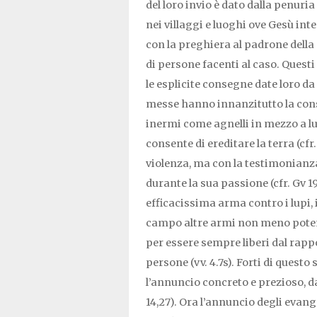
del loro invio è dato dalla penuri
nei villaggi e luoghi ove Gesù inte
con la preghiera al padrone della 
di persone facenti al caso. Quest
le esplicite consegne date loro da 
messe hanno innanzitutto la cons
inermi come agnelli in mezzo a lupi,
consente di ereditare la terra (cfr. 
violenza, ma con la testimonianza 
durante la sua passione (cfr. Gv 19
efficacissima arma contro i lupi,
campo altre armi non meno potenti
per essere sempre liberi dal rappo
persone (vv. 4.7s). Forti di questo 
l’annuncio concreto e prezioso, da 
14,27). Ora l’annuncio degli evange