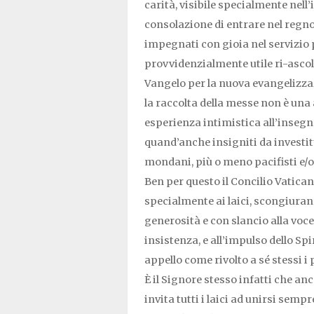
carità, visibile specialmente nell
consolazione di entrare nel regno 
impegnati con gioia nel servizio p
provvidenzialmente utile ri-ascol
Vangelo per la nuova evangelizza
la raccolta della messe non è una 
esperienza intimistica all’insegna
quand’anche insigniti da investi
mondani, più o meno pacifisti e/o 
Ben per questo il Concilio Vaticano 
specialmente ai laici, scongiuran
generosità e con slancio alla voce
insistenza, e all’impulso dello S
appello come rivolto a sé stessi 
È il Signore stesso infatti che a
invita tutti i laici ad unirsi sem