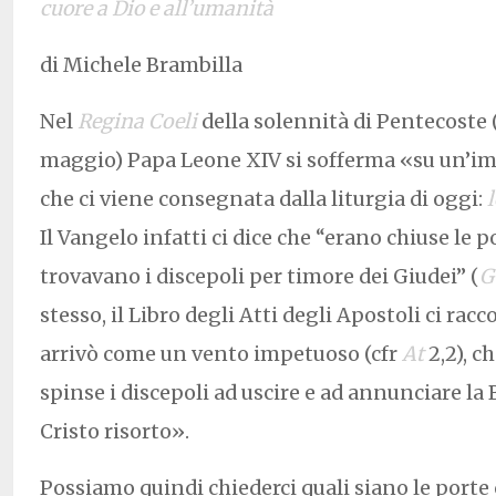
cuore a Dio e all’umanità
di Michele Brambilla
Nel
Regina Coeli
della solennità di Pentecoste
maggio) Papa Leone XIV si sofferma «su un’im
che ci viene consegnata dalla liturgia di oggi:
l
Il Vangelo infatti ci dice che “erano chiuse le p
trovavano i discepoli per timore dei Giudei” (
G
stesso, il Libro degli Atti degli Apostoli ci racc
arrivò come un vento impetuoso (cfr
At
2,2), c
spinse i discepoli ad uscire e ad annunciare la
Cristo risorto».
Possiamo quindi chiederci quali siano le porte 