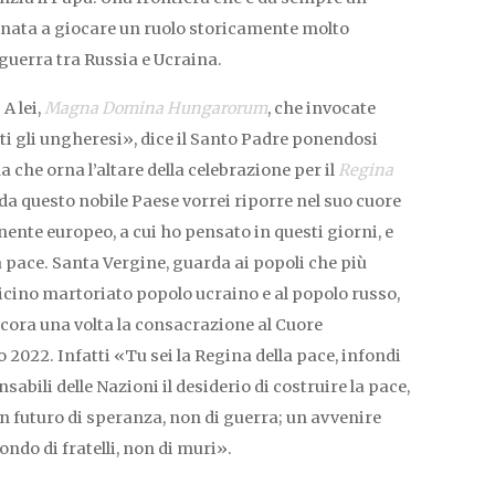
ornata a giocare un ruolo storicamente molto
 guerra tra Russia e Ucraina.
A lei,
Magna Domina Hungarorum
, che invocate
ti gli ungheresi», dice il Santo Padre ponendosi
che orna l’altare della celebrazione per il
Regina
 da questo nobile Paese vorrei riporre nel suo cuore
tinente europeo, a cui ho pensato in questi giorni, e
a pace. Santa Vergine, guarda ai popoli che più
icino martoriato popolo ucraino e al popolo russo,
cora una volta la consacrazione al Cuore
2022. Infatti «Tu sei la Regina della pace, infondi
sabili delle Nazioni il desiderio di costruire la pace,
un futuro di speranza, non di guerra; un avvenire
ondo di fratelli, non di muri».