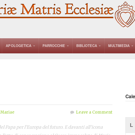
APOLOGETICA
PARROCCHIE
BIBLIOTECA
MULTIMEDIA
Cal
 Mariae
Leave a Comment
L
el Papa per l’Europa del futuro. E davanti all’icona