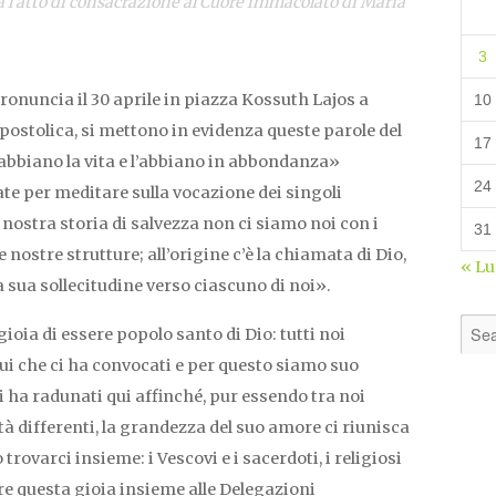
a l’atto di consacrazione al Cuore immacolato di Maria
3
onuncia il 30 aprile in piazza
Kossuth Lajos
a
10
apostolica, si mettono in evidenza queste parole del
17
abbiano la vita e l’abbiano in abbondanza»
24
ate per meditare sulla vocazione dei singoli
a nostra storia di salvezza non ci siamo noi con i
31
e nostre strutture; all’origine c’è la chiamata di Dio,
« L
la sua sollecitudine verso ciascuno di noi».
oia di essere popolo santo di Dio: tutti noi
ui che ci ha convocati e per questo siamo suo
i ha radunati qui affinché, pur essendo tra noi
 differenti, la grandezza del suo amore ci riunisca
 trovarci insieme: i Vescovi e i sacerdoti, i religiosi
idere questa gioia insieme alle Delegazioni