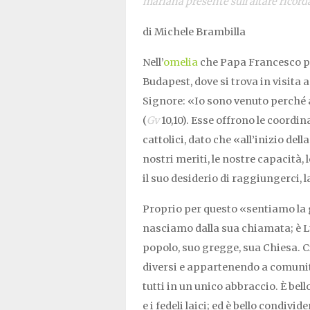
mariana presente sull’altare ricord
di Michele Brambilla
Nell’
omelia
che Papa Francesco pr
Budapest, dove si trova in visita 
Signore:
«Io sono venuto perché 
(
Gv
10,10)
. Esse offrono le coordin
cattolici, dato che
«all’inizio dell
nostri meriti, le nostre capacità, l
il suo desiderio di raggiungerci, 
Proprio per questo «sentiamo la gi
nasciamo dalla sua chiamata; è L
popolo, suo gregge, sua Chiesa. C
diversi e appartenendo a comunità
tutti in un unico abbraccio. È bello
e i fedeli laici; ed è bello condiv