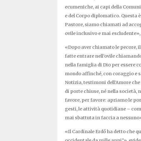
ecumeniche, ai capi della Comunità
e del Corpo diplomatico. Questa è 
Pastore, siamo chiamati ad accogl
ovile inclusivo e mai escludente»,
«Dopo aver chiamato le pecore, il
fatte entrare nell’ovile chiamand
nella famiglia di Dio per essere c
mondo affinché, con coraggio e 
Notizia, testimoni dell’Amore che
di porte chiuse, né nella società, 
favore, per favore: apriamo le por
gesti, le attività quotidiane – c
mai sbattuta in faccia a nessuno
«Il Cardinale Erdő ha detto che qui
occidentale da mille anni”», evid