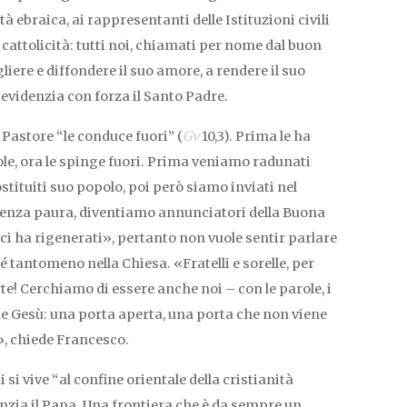
 ebraica, ai rappresentanti delle Istituzioni civili
cattolicità: tutti noi, chiamati per nome dal buon
iere e diffondere il suo amore, a rendere il suo
 evidenzia con forza il Santo Padre.
 Pastore “le conduce fuori” (
Gv
10,3). Prima le ha
ole, ora le spinge fuori. Prima veniamo radunati
ostituiti suo popolo, poi però siamo inviati nel
senza paura, diventiamo annunciatori della Buona
 ci ha rigenerati», pertanto non vuole sentir parlare
né tantomeno nella Chiesa. «Fratelli e sorelle, per
te! Cerchiamo di essere anche noi – con le parole, i
ome Gesù: una porta aperta, una porta che non viene
», chiede Francesco.
 si vive “al confine orientale della cristianità
enzia il Papa. Una frontiera che è da sempre un