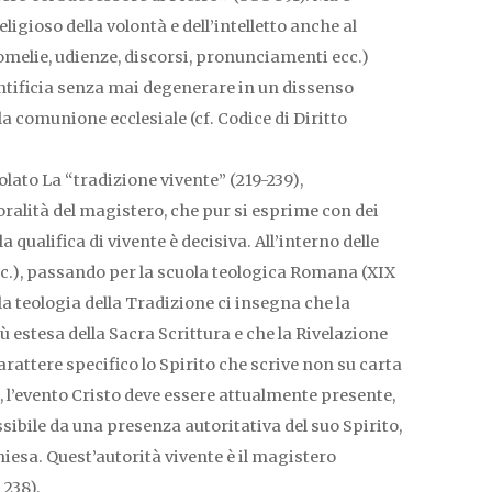
igioso della volontà e dell’intelletto anche al
omelie, udienze, discorsi, pronunciamenti ecc.)
ntificia senza mai degenerare in un dissenso
 comunione ecclesiale (cf. Codice di Diritto
olato La “tradizione vivente” (219-239),
ralità del magistero, che pur si esprime con dei
qualifica di vivente è decisiva. All’interno delle
ec.), passando per la scuola teologica Romana (XIX
 la teologia della Tradizione ci insegna che la
 estesa della Sacra Scrittura e che la Rivelazione
ttere specifico lo Spirito che scrive non su carta
, l’evento Cristo deve essere attualmente presente,
ssibile da una presenza autoritativa del suo Spirito,
Chiesa. Quest’autorità vivente è il magistero
 238).