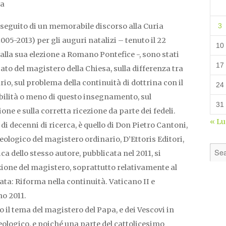
pa
a seguito di un memorabile discorso alla Curia
3
5-2013) per gli auguri natalizi – tenuto il 22
10
alla sua elezione a Romano Pontefice -, sono stati
17
icato del magistero della Chiesa, sulla differenza tra
o, sul problema della continuità di dottrina con il
24
ibilità o meno di questo insegnamento, sul
31
one e sulla corretta ricezione da parte dei fedeli.
« L
 di decenni di ricerca, è quello di Don Pietro Cantoni,
eologico del magistero ordinario, D’Ettoris Editori,
a dello stesso autore, pubblicata nel 2011, si
ione del magistero, soprattutto relativamente al
lata: Riforma nella continuità. Vaticano II e
no 2011.
 il tema del magistero del Papa, e dei Vescovi in
eologico, e poiché una parte del cattolicesimo