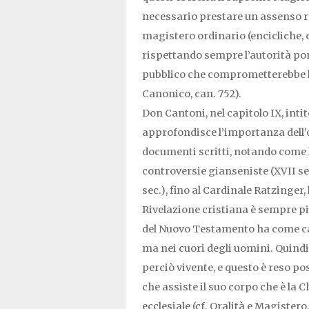
necessario prestare un assenso rel
magistero ordinario (encicliche, 
rispettando sempre l’autorità po
pubblico che comprometterebbe la
Canonico, can. 752).
Don Cantoni, nel capitolo IX, intit
approfondisce l’importanza dell’o
documenti scritti, notando come la 
controversie gianseniste (XVII s
sec.), fino al Cardinale Ratzinger,
Rivelazione cristiana è sempre più
del Nuovo Testamento ha come cara
ma nei cuori degli uomini. Quindi
perciò vivente, e questo è reso po
che assiste il suo corpo che è la 
ecclesiale (cf. Oralità e Magistero,