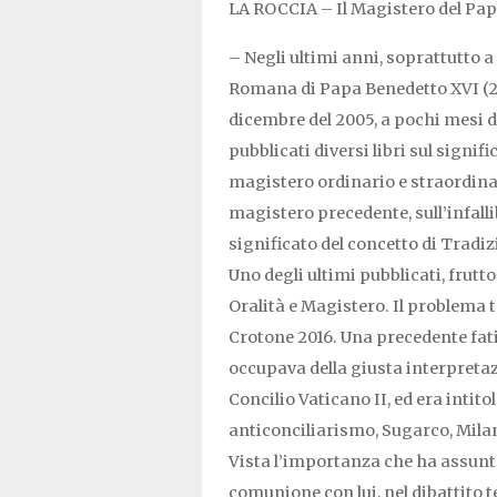
LA ROCCIA – Il Magistero del Pa
– Negli ultimi anni, soprattutto 
Romana di Papa Benedetto XVI (200
dicembre del 2005, a pochi mesi d
pubblicati diversi libri sul signif
magistero ordinario e straordinari
magistero precedente, sull’infall
significato del concetto di Tradizi
Uno degli ultimi pubblicati, frutto
Oralità e Magistero. Il problema t
Crotone 2016. Una precedente fatic
occupava della giusta interpretaz
Concilio Vaticano II, ed era intito
anticonciliarismo, Sugarco, Mila
Vista l’importanza che ha assunto
comunione con lui, nel dibattito t