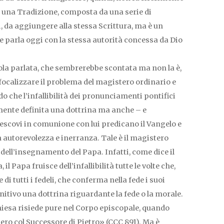
, o una Tradizione, composta da una serie di
, da aggiungere alla stessa Scrittura, ma è un
le parla oggi con la stessa autorità concessa da Dio
ola parlata, che sembrerebbe scontata ma non la è,
di focalizzare il problema del magistero ordinario e
o che l’infallibilità dei pronunciamenti pontifici
ente definita una dottrina ma anche – e
Vescovi in comunione con lui predicano il Vangelo e
autorevolezza e inerranza. Tale è il magistero
 dell’insegnamento del Papa. Infatti, come dice il
l Papa fruisce dell’infallibilità tutte le volte che,
i tutti i fedeli, che conferma nella fede i suoi
initivo una dottrina riguardante la fede o la morale.
Chiesa risiede pure nel Corpo episcopale, quando
ero col Successore di Pietro» (CCC 891). Ma è