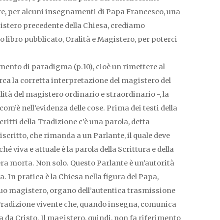
re, per alcuni insegnamenti di Papa Francesco, una
gistero precedente della Chiesa, crediamo
 libro pubblicato, Oralità e Magistero, per poterci
nto di paradigma (p.10), cioè un rimettere al
irca la corretta interpretazione del magistero del
bilità del magistero ordinario e straordinario -, la
com’è nell’evidenza delle cose. Prima dei testi della
ritti della Tradizione c’è una parola, detta
scritto, che rimanda a un Parlante, il quale deve
 viva e attuale è la parola della Scrittura e della
era morta. Non solo. Questo Parlante è un’autorità
a. In pratica è la Chiesa nella figura del Papa,
suo magistero, organo dell’autentica trasmissione
la Tradizione vivente che, quando insegna, comunica
va da Cristo. Il magistero, quindi, non fa riferimento