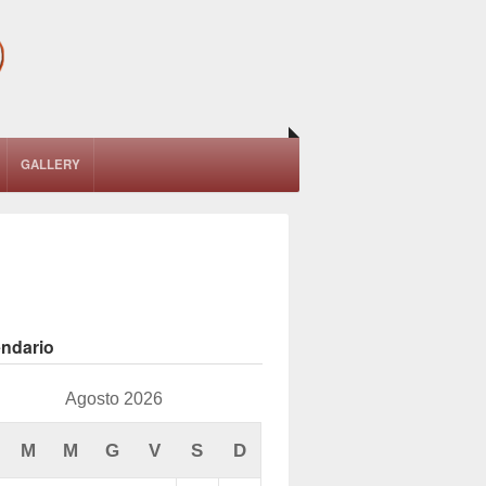
GALLERY
endario
Agosto 2026
M
M
G
V
S
D