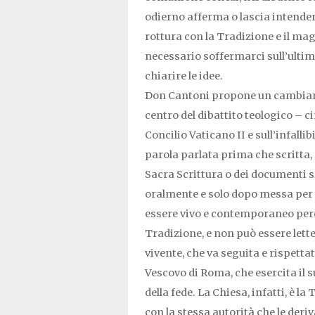
odierno afferma o lascia intende
rottura con la Tradizione e il ma
necessario soffermarci sull’ultimo
chiarire le idee.
Don Cantoni propone un cambiame
centro del dibattito teologico – c
Concilio Vaticano II e sull’infalli
parola parlata prima che scritta, 
Sacra Scrittura o dei documenti sc
oralmente e solo dopo messa per i
essere vivo e contemporaneo perché
Tradizione, e non può essere lett
vivente, che va seguita e rispettat
Vescovo di Roma, che esercita il 
della fede. La Chiesa, infatti, è 
con la stessa autorità che le deri