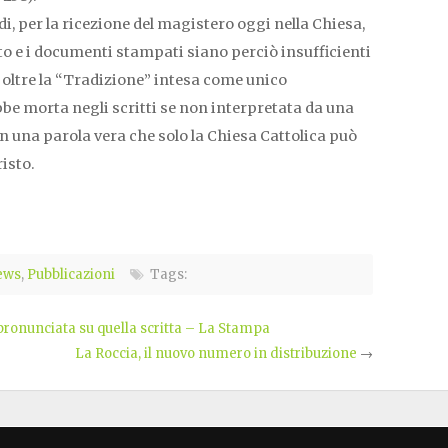
ndi, per la ricezione del magistero oggi nella Chiesa,
o e i documenti stampati siano perciò insufficienti
a oltre la “Tradizione” intesa come unico
be morta negli scritti se non interpretata da una
 in una parola vera che solo la Chiesa Cattolica può
isto.
ews
,
Pubblicazioni
Tags:
pronunciata su quella scritta – La Stampa
La Roccia, il nuovo numero in distribuzione
→