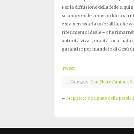
Per la diffusione della fede e, qui
si comprende come un libro scritt
e sia necessaria un’oralità, che v
riferimento ideale – che rimarreb
autorità viva -, oralità incarnata
garantire per mandato di Gesù Cr
Tweet
Category:
Don Pietro Cantoni
,
N
←
Magistero e primato della parola 