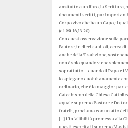
anzitutto a un libro, la Scrittura
documenti scritti, pur importanti
Corpo vivo che ha un Capo, il qua
(cf. Mt 16,13-20).
Con quest’osservazione sulla par
l’autore, in dieci capitoli, cerca 
anche della Tradizione, sostenend
non è solo quando viene solennem
soprattutto – quando il Papa e i 
lo spiegano quotidianamente con 
ordinario, che è la maggior parte
Catechismo della Chiesa Cattolica, i
«quale supremo Pastore e Dottore d
fratelli, proclama con un atto def
[…] L’infallibilità promessa alla 
questi esercita il supremo Magist