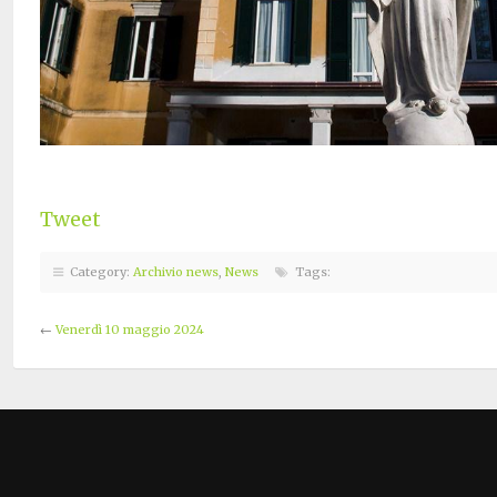
Tweet
Category:
Archivio news
,
News
Tags:
←
Venerdì 10 maggio 2024