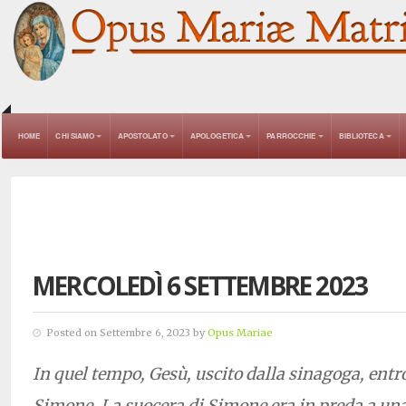
HOME
CHI SIAMO
APOSTOLATO
APOLOGETICA
PARROCCHIE
BIBLIOTECA
MERCOLEDÌ 6 SETTEMBRE 2023
Posted on Settembre 6, 2023 by
Opus Mariae
In quel tempo, Gesù, uscito dalla sinagoga, entrò
Simone. La suocera di Simone era in preda a una