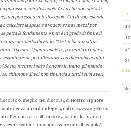
 ami suo padre, la madre, la moglie, i figli, i fratelli,
, non può essere mio discepolo. Colui che non porta la
3
me, non può essere mio discepolo. Chi di voi, volendo
 a calcolare la spesa e a vedere se ha i mezzi per
10
 se getta le fondamenta e non è in grado di finire il
17
incino a deriderlo, dicendo: “Costui ha iniziato a
24
finire il lavoro”. Oppure quale re, partendo in guerra
a a esaminare se può affrontare con diecimila uomini
31
a? Se no, mentre l’altro è ancora lontano, gli manda
« L
osì chiunque di voi non rinuncia a tutti i suoi averi,
iscorso o, meglio, nei discorsi, di Nostro Signore
mente senza un ordine logico, dal terzo evangelista.
o. Per due volte, all’inizio e alla fine del brano, il
vera espressione “non può essere mio discepolo”,