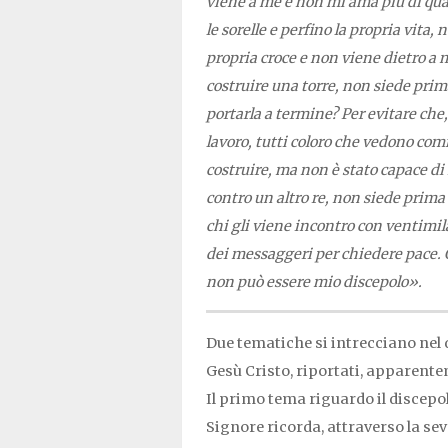
viene a me e non mi ama più di quanto
le sorelle e perfino la propria vita
propria croce e non viene dietro a 
costruire una torre, non siede prima
portarla a termine? Per evitare che,
lavoro, tutti coloro che vedono com
costruire, ma non è stato capace di 
contro un altro re, non siede prim
chi gli viene incontro con ventimil
dei messaggeri per chiedere pace. C
non può essere mio discepolo».
Due tematiche si intrecciano nel d
Gesù Cristo, riportati, apparente
Il primo tema riguardo il discepolat
Signore ricorda, attraverso la se