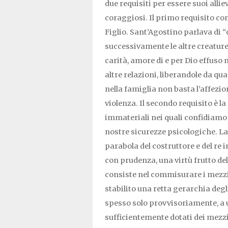
due requisiti per essere suoi alliev
coraggiosi. Il primo requisito co
Figlio. Sant’Agostino parlava di 
successivamente le altre creature,
carità, amore di e per Dio effuso n
altre relazioni, liberandole da qu
nella famiglia non basta l’affezi
violenza. Il secondo requisito è la
immateriali nei quali confidiamo a
nostre sicurezze psicologiche. L
parabola del costruttore e del re 
con prudenza, una virtù frutto del
consiste nel commisurare i mezzi
stabilito una retta gerarchia degli
spesso solo provvisoriamente, a
sufficientemente dotati dei mezzi,