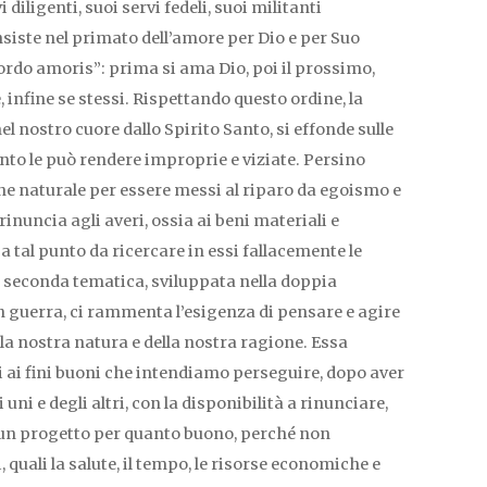
i diligenti, suoi servi fedeli, suoi militanti
nsiste nel primato dell’amore per Dio e per Suo
“ordo amoris”: prima si ama Dio, poi il prossimo,
 infine se stessi. Rispettando questo ordine, la
el nostro cuore dallo Spirito Santo, si effonde sulle
anto le può rendere improprie e viziate. Persino
one naturale per essere messi al riparo da egoismo e
 rinuncia agli averi, ossia ai beni materiali e
 tal punto da ricercare in essi fallacemente le
a seconda tematica, sviluppata nella doppia
in guerra, ci rammenta l’esigenza di pensare e agire
la nostra natura e della nostra ragione. Essa
 ai fini buoni che intendiamo perseguire, dopo aver
 uni e degli altri, con la disponibilità a rinunciare,
 un progetto per quanto buono, perché non
 quali la salute, il tempo, le risorse economiche e