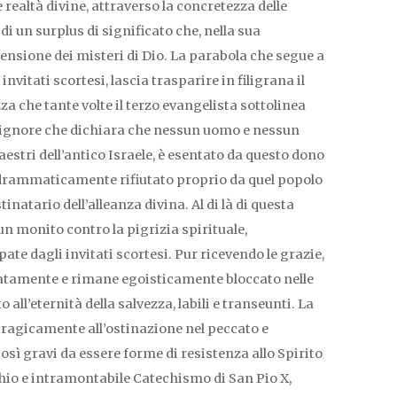
le realtà divine, attraverso la concretezza delle
i un surplus di significato che, nella sua
ensione dei misteri di Dio. La parabola che segue a
invitati scortesi, lascia trasparire in filigrana il
za che tante volte il terzo evangelista sottolinea
Signore che dichiara che nessun uomo e nessun
stri dell’antico Israele, è esentato da questo dono
 drammaticamente rifiutato proprio da quel popolo
inatario dell’alleanza divina. Al di là di questa
 un monito contro la pigrizia spirituale,
te dagli invitati scortesi. Pur ricevendo le grazie,
uatamente e rimane egoisticamente bloccato nelle
o all’eternità della salvezza, labili e transeunti. La
tragicamente all’ostinazione nel peccato e
così gravi da essere forme di resistenza allo Spirito
chio e intramontabile Catechismo di San Pio X,