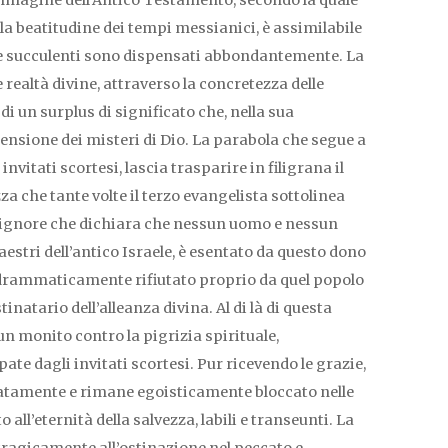
immagine dell’Antico Testamento, secondo la quale
lla beatitudine dei tempi messianici, è assimilabile
 e succulenti sono dispensati abbondantemente. La
le realtà divine, attraverso la concretezza delle
i un surplus di significato che, nella sua
ensione dei misteri di Dio. La parabola che segue a
invitati scortesi, lascia trasparire in filigrana il
za che tante volte il terzo evangelista sottolinea
Signore che dichiara che nessun uomo e nessun
stri dell’antico Israele, è esentato da questo dono
 drammaticamente rifiutato proprio da quel popolo
inatario dell’alleanza divina. Al di là di questa
 un monito contro la pigrizia spirituale,
te dagli invitati scortesi. Pur ricevendo le grazie,
uatamente e rimane egoisticamente bloccato nelle
o all’eternità della salvezza, labili e transeunti. La