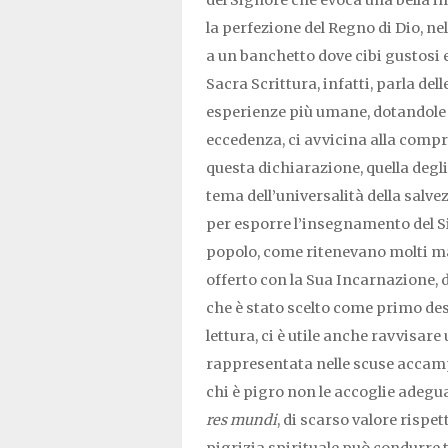
del Signore che evoca una bella 
la perfezione del Regno di Dio, ne
a un banchetto dove cibi gustosi
Sacra Scrittura, infatti, parla del
esperienze più umane, dotandole d
eccedenza, ci avvicina alla compr
questa dichiarazione, quella degli 
tema dell’universalità della salvez
per esporre l’insegnamento del 
popolo, come ritenevano molti mae
offerto con la Sua Incarnazione,
che è stato scelto come primo dest
lettura, ci è utile anche ravvisare
rappresentata nelle scuse accampa
chi è pigro non le accoglie adeg
res mundi
, di scarso valore rispett