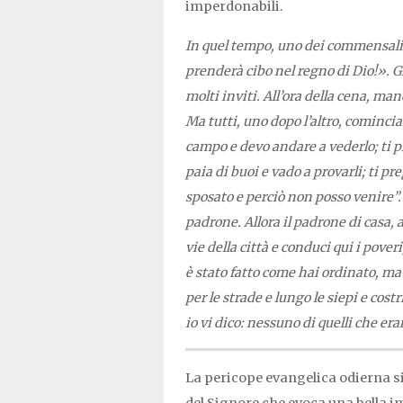
imperdonabili.
In quel tempo, uno dei commensali,
prenderà cibo nel regno di Dio!». 
molti inviti. All’ora della cena, mand
Ma tutti, uno dopo l’altro, comincia
campo e devo andare a vederlo; ti p
paia di buoi e vado a provarli; ti p
sposato e perciò non posso venire”. A
padrone. Allora il padrone di casa, a
vie della città e conduci qui i poveri,
è stato fatto come hai ordinato, ma c
per le strade e lungo le siepi e cost
io vi dico: nessuno di quelli che era
La pericope evangelica odierna s