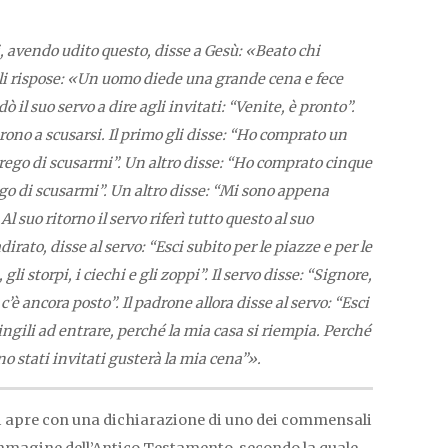
 avendo udito questo, disse a Gesù: «Beato chi
Gli rispose: «Un uomo diede una grande cena e fece
ò il suo servo a dire agli invitati: “Venite, è pronto”.
rono a scusarsi. Il primo gli disse: “Ho comprato un
rego di scusarmi”. Un altro disse: “Ho comprato cinque
rego di scusarmi”. Un altro disse: “Mi sono appena
l suo ritorno il servo riferì tutto questo al suo
dirato, disse al servo: “Esci subito per le piazze e per le
 gli storpi, i ciechi e gli zoppi”. Il servo disse: “Signore,
’è ancora posto”. Il padrone allora disse al servo: “Esci
ringili ad entrare, perché la mia casa si riempia. Perché
no stati invitati gusterà la mia cena”».
i apre con una dichiarazione di uno dei commensali