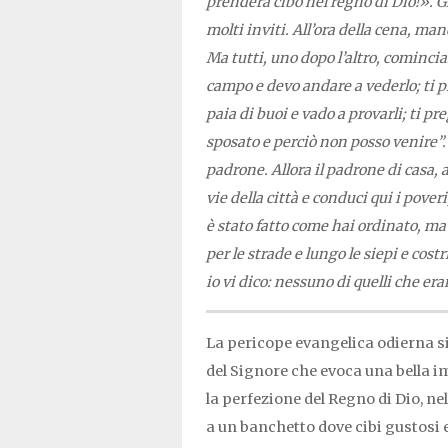
prenderà cibo nel regno di Dio!». 
molti inviti. All’ora della cena, mand
Ma tutti, uno dopo l’altro, comincia
campo e devo andare a vederlo; ti p
paia di buoi e vado a provarli; ti p
sposato e perciò non posso venire”. A
padrone. Allora il padrone di casa, a
vie della città e conduci qui i poveri,
è stato fatto come hai ordinato, ma c
per le strade e lungo le siepi e cost
io vi dico: nessuno di quelli che era
La pericope evangelica odierna s
del Signore che evoca una bella 
la perfezione del Regno di Dio, ne
a un banchetto dove cibi gustosi