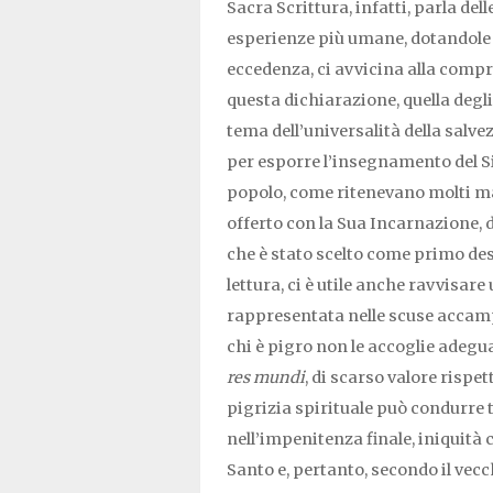
Sacra Scrittura, infatti, parla del
esperienze più umane, dotandole d
eccedenza, ci avvicina alla compr
questa dichiarazione, quella degli 
tema dell’universalità della salvez
per esporre l’insegnamento del 
popolo, come ritenevano molti mae
offerto con la Sua Incarnazione,
che è stato scelto come primo dest
lettura, ci è utile anche ravvisare
rappresentata nelle scuse accampa
chi è pigro non le accoglie adeg
res mundi
, di scarso valore rispett
pigrizia spirituale può condurre 
nell’impenitenza finale, iniquità 
Santo e, pertanto, secondo il vec