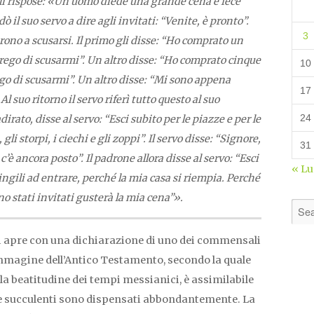
Gli rispose: «Un uomo diede una grande cena e fece
ò il suo servo a dire agli invitati: “Venite, è pronto”.
3
rono a scusarsi. Il primo gli disse: “Ho comprato un
rego di scusarmi”. Un altro disse: “Ho comprato cinque
10
rego di scusarmi”. Un altro disse: “Mi sono appena
17
l suo ritorno il servo riferì tutto questo al suo
24
dirato, disse al servo: “Esci subito per le piazze e per le
 gli storpi, i ciechi e gli zoppi”. Il servo disse: “Signore,
31
’è ancora posto”. Il padrone allora disse al servo: “Esci
« L
ringili ad entrare, perché la mia casa si riempia. Perché
no stati invitati gusterà la mia cena”».
i apre con una dichiarazione di uno dei commensali
immagine dell’Antico Testamento, secondo la quale
lla beatitudine dei tempi messianici, è assimilabile
 e succulenti sono dispensati abbondantemente. La