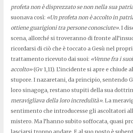
profeta non è disprezzato se non nella sua patri
suonava così:
«Un profeta non è accolto in patr
ottiene guarigioni tra persone conosciute»
. I di
scena, allorché si troveranno di fronte all’ins
ricordarsi di ciò che è toccato a Gesù nel propr
trattamento ricevuto dai suoi:
«Venne fra i suoi
accolto»
(Gv 1,11). L’incidente si apre e chiude a
stupore. I nazaretani, da principio, sentendo 
loro sinagoga, restano stupiti della sua dottri
meravigliava della loro incredulità»
. La meravig
sentimento che introducesse gli ascoltatori a
mistero. Ma l’hanno subito soffocata, quasi p
lasciarsi troppo andare. E al suo posto è suben