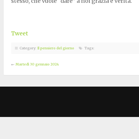
stesso, che vuole “dare” a noi grazia e verità.
Tweet
Category:
Il pensiero del giorno
Tags:
←
Martedì 30 gennaio 2024