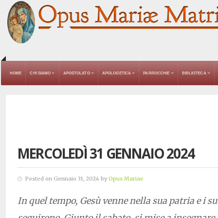
HOME
CHI SIAMO
APOSTOLATO
APOLOGETICA
PARROCCHIE
BIBLIOTECA
MERCOLEDÌ 31 GENNAIO 2024
Posted on Gennaio 31, 2024 by
Opus Mariae
In quel tempo, Gesù venne nella sua patria e i suo
seguirono. Giunto il sabato, si mise a insegnare