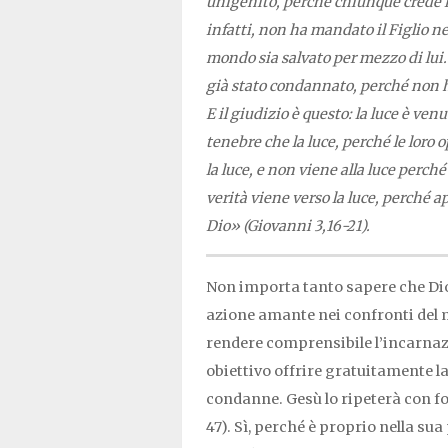
unigenito, perché chiunque crede in
infatti, non ha mandato il Figlio 
mondo sia salvato per mezzo di lui.
già stato condannato, perché non h
E il giudizio è questo: la luce è v
tenebre che la luce, perché le loro 
la luce, e non viene alla luce perch
verità viene verso la luce, perché 
Dio» (Giovanni 3,16-21).
Non importa tanto sapere che Dio
azione amante nei confronti del 
rendere comprensibile l’incarnazi
obiettivo offrire gratuitamente l
condanne. Gesù lo ripeterà con fo
47). Sì, perché è proprio nella su