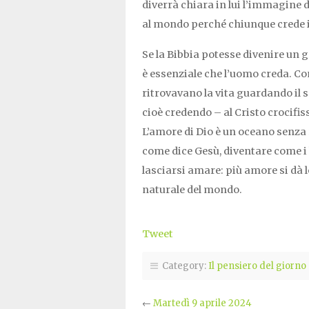
diverrà chiara in lui l’immagine de
al mondo perché chiunque crede in
Se la Bibbia potesse divenire un g
è essenziale che l’uomo creda. Co
ritrovavano la vita guardando il 
cioè credendo – al Cristo crocifiss
L’amore di Dio è un oceano senza 
come dice Gesù, diventare come i 
lasciarsi amare: più amore si dà 
naturale del mondo.
Tweet
Category:
Il pensiero del giorno
←
Martedì 9 aprile 2024