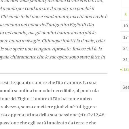
 lui non vada perduto, ma abbia la vita eterna. Dio,
nel mondo per condannare il mondo, ma perché il
3
 Chi crede in lui non è condannato; ma chi non crede è
a creduto nel nome dell’unigenito Figlio di Dio.
10
enuta nel mondo, ma gli uomini hanno amato più le
17
opere erano malvagie. Chiunque infatti fa il male, odia
24
é le sue opere non vengano riprovate. Invece chi fa la
appaia chiaramente che le sue opere sono state fatte in
31
« L
 esiste, quanto sapere che Dio è amore. La sua
mondo sconfina in modo incredibile, al punto da
one del Figlio: l’amore di Dio ha come unico
a salvezza, senza emettere giudizi né infliggere
rza appena prima della sua passione (cfr. Gv 12,46-
a passione che egli sarà innalzato da terra e che