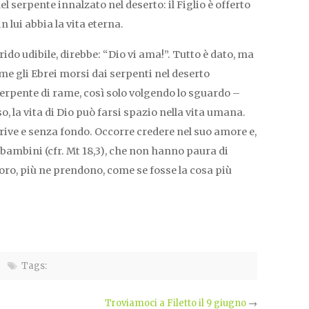
l serpente innalzato nel deserto: il Figlio è offerto
 lui abbia la vita eterna.
rido udibile, direbbe: “Dio vi ama!”. Tutto è dato, ma
me gli Ebrei morsi dai serpenti nel deserto
serpente di rame, così solo volgendo lo sguardo –
o, la vita di Dio può farsi spazio nella vita umana.
rive e senza fondo. Occorre credere nel suo amore e,
bambini (cfr. Mt 18,3), che non hanno paura di
loro, più ne prendono, come se fosse la cosa più
Tags:
Troviamoci a Filetto il 9 giugno
→