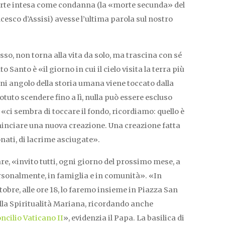
orte intesa come condanna (la «morte secunda» del
cesco d’Assisi) avesse l’ultima parola sul nostro
sso, non torna alla vita da solo, ma trascina con sé
 Santo è «il giorno in cui il cielo visita la terra più
gni angolo della storia umana viene toccato dalla
otuto scendere fino a lì, nulla può essere escluso
 «ci sembra di toccare il fondo, ricordiamo: quello è
ominciare una nuova creazione. Una creazione fatta
onati, di lacrime asciugate».
re, «invito tutti, ogni giorno del prossimo mese, a
ersonalmente, in famiglia e in comunità». «In
ttobre, alle ore 18, lo faremo insieme in Piazza San
della Spiritualità Mariana, ricordando anche
ncilio Vaticano II
», evidenzia il Papa. La basilica di