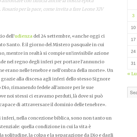
 affrontare con fiducia anche la nostra epoca
. Rosario per la pace, come invita a fare Leone XIV
3
10
o dell’
udienza
del 24 settembre, «anche oggi ci
17
o Santo. È il giorno del Mistero pasquale in cui
24
o, mentre in realtà si compie un’invisibile azione
ende nel regno degli inferi per portare l’annuncio
31
che erano nelle tenebre e nell’ombra della morte». Un
« L
azie alla discesa agli inferi dello stesso Signore
Dio, rimanendo fedele all’amore per le sue
ove noi stessi ci eravamo perduti, là dove si può
 capace di attraversare il dominio delle tenebre».
 inferi, nella concezione biblica, sono non tanto un
enziale: quella condizione in cui la vita è
a solitudine, la colpa e la separazione da Dio e dagli