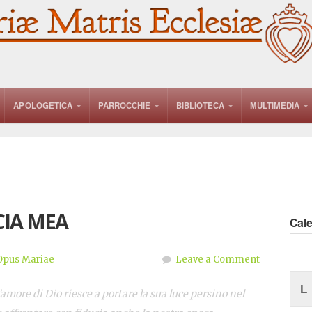
APOLOGETICA
PARROCCHIE
BIBLIOTECA
MULTIMEDIA
CIA MEA
Cal
Opus Mariae
Leave a Comment
L
’amore di Dio riesce a portare la sua luce persino nel