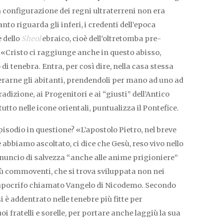
 la configurazione dei regni ultraterreni non era
anto riguarda gli inferi, i credenti dell’epoca
 dello
Sheol
ebraico, cioè dell’oltretomba pre-
Cristo ci raggiunge anche in questo abisso,
di tenebra. Entra, per così dire, nella casa stessa
berarne gli abitanti, prendendoli per mano ad uno ad
dizione, ai Progenitori e ai “giusti” dell’Antico
to nelle icone orientali, puntualizza il Pontefice.
episodio in questione? «L’apostolo Pietro, nel breve
abbiamo ascoltato, ci dice che Gesù, reso vivo nello
nnuncio di salvezza “anche alle anime prigioniere”
iù commoventi, che si trova sviluppata non nei
 apocrifo chiamato Vangelo di Nicodemo. Secondo
si è addentrato nelle tenebre più fitte per
i fratelli e sorelle, per portare anche laggiù la sua