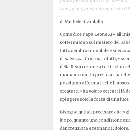
punto più lontano da Lui, possiamo
travagliata, pregando ogni sera il S
di Michele Brambilla
Come dice Papa Leone XIV all’inizi
soffermiamo sul mistero del Sabat
tutto sembra immobile e silenzios
di salvezza: Cristo», infatti, «sc
della Risurrezione a tutti coloro 
momento molto prezioso, perché gr
possiamo affermare che il nostro 
creature, «ha voluto cercarci là d
spingere solo la forza di una luce
Bisogna quindi precisare che «gli
luogo, quanto una condizione esist
depotenziata e regnano il dolore, l