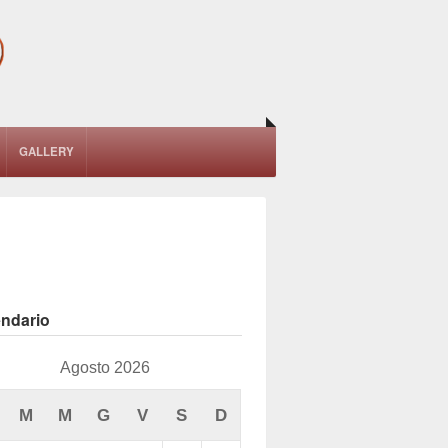
GALLERY
endario
Agosto 2026
M
M
G
V
S
D