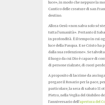
luce», in modo che neppure la m
Cantico delle creature di san Fran
destino.
Allora Gesù «non salva solo sé ste
tutta l’umanità». Pertanto il Sabato
in profondità. È il tempo in cui o
luce della Pasqua. E se Cristo ha p
dalla sua redenzione». Se talvolta
il luogo da cui Dio è capace di c
di persone rialzate, di cuori perd
A proposito di lacrime da asciuga
pregare il Rosario per la pace, p
particolare, la sera di sabato 11 o
Pietro, nella Veglia del Giubileo 
l’anniversario dell’
apertura del Co