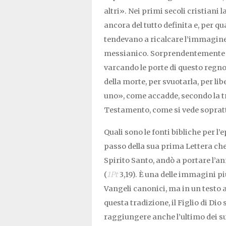
altri». Nei primi secoli cristiani
ancora del tutto definita e, per qu
tendevano a ricalcare l’immagine
messianico. Sorprendentemente «
varcando le porte di questo regno 
della morte, per svuotarla, per li
uno», come accadde, secondo la tra
Testamento, come si vede soprattut
Quali sono le fonti bibliche per l’
passo della sua prima Lettera che 
Spirito Santo, andò a portare l’a
(
1Pt
3,19). È una delle immagini p
Vangeli canonici, ma in un testo
questa tradizione, il Figlio di Dio 
raggiungere anche l’ultimo dei suo