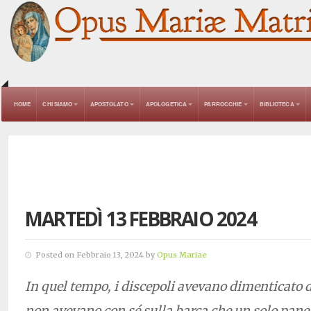
HOME
CHI SIAMO
APOSTOLATO
APOLOGETICA
PARROCCHIE
BIBLIOTECA
MARTEDÌ 13 FEBBRAIO 2024
Posted on Febbraio 13, 2024 by
Opus Mariae
In quel tempo, i discepoli avevano dimenticato d
non avevano con sé sulla barca che un solo pane.