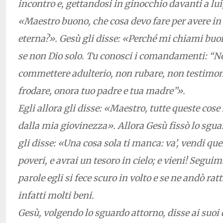
incontro e, gettandosi in ginocchio davanti a lu
«Maestro buono, che cosa devo fare per avere in e
eterna?». Gesù gli disse: «Perché mi chiami bu
se non Dio solo. Tu conosci i comandamenti: “N
commettere adulterio, non rubare, non testimoni
frodare, onora tuo padre e tua madre”».
Egli allora gli disse: «Maestro, tutte queste cose 
dalla mia giovinezza». Allora Gesù fissò lo sguar
gli disse: «Una cosa sola ti manca: va’, vendi quel
poveri, e avrai un tesoro in cielo; e vieni! Segui
parole egli si fece scuro in volto e se ne andò rat
infatti molti beni.
Gesù, volgendo lo sguardo attorno, disse ai suoi