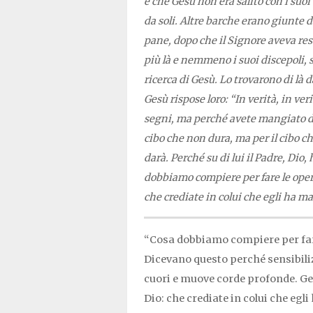
e che Gesù non era salito con i suoi 
da soli. Altre barche erano giunte 
pane, dopo che il Signore aveva res
più là e nemmeno i suoi discepoli, sa
ricerca di Gesù. Lo trovarono di là 
Gesù rispose loro: “In verità, in ver
segni, ma perché avete mangiato di q
cibo che non dura, ma per il cibo ch
darà. Perché su di lui il Padre, Dio, 
dobbiamo compiere per fare le opere 
che crediate in colui che egli ha ma
“Cosa dobbiamo compiere per fare
Dicevano questo perché sensibili
cuori e muove corde profonde. Gesù
Dio: che crediate in colui che egl