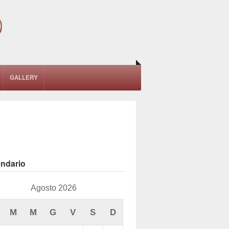
GALLERY
endario
Agosto 2026
M
M
G
V
S
D