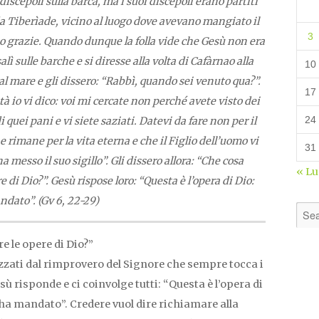
discepoli sulla barca, ma i suoi discepoli erano partiti
da Tiberìade, vicino al luogo dove avevano mangiato il
3
o grazie. Quando dunque la folla vide che Gesù non era
lì sulle barche e si diresse alla volta di Cafàrnao alla
10
dal mare e gli dissero: “Rabbì, quando sei venuto qua?”.
17
ità io vi dico: voi mi cercate non perché avete visto dei
24
uei pani e vi siete saziati. Datevi da fare non per il
e rimane per la vita eterna e che il Figlio dell’uomo vi
31
ha messo il suo sigillo”. Gli dissero allora: “Che cosa
« L
di Dio?”. Gesù rispose loro: “Questa è l’opera di Dio:
ndato”. (Gv 6, 22-29)
 le opere di Dio?”
zzati dal rimprovero del Signore che sempre tocca i
 risponde e ci coinvolge tutti: “Questa è l’opera di
i ha mandato”. Credere vuol dire richiamare alla