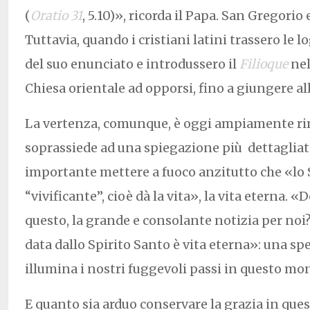
(
Oratio 31
, 5.10)», ricorda il Papa. San Gregorio
Tuttavia, quando i cristiani latini trassero le
del suo enunciato e introdussero il
Filioque
nel
Chiesa orientale ad opporsi, fino a giungere al
La vertenza, comunque, è oggi ampiamente rim
soprassiede ad una spiegazione più
dettagliat
importante mettere a fuoco anzitutto che «lo 
“vivificante”, cioè dà la vita», la vita eterna. «D
questo, la grande e consolante notizia per noi? 
data dallo Spirito Santo è vita eterna»: una sp
illumina i nostri fuggevoli passi in questo mond
E quanto sia arduo conservare la grazia in que