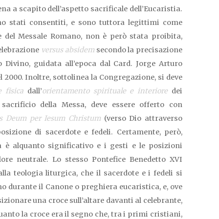
 a scapito dell’aspetto sacrificale dell’Eucaristia.
o stati consentiti, e sono tuttora legittimi come
 del Messale Romano, non è però stata proibita,
celebrazione
versus absidem
secondo la precisazione
o Divino, guidata all’epoca dal Card. Jorge Arturo
 2000. Inoltre, sottolinea la Congregazione, si deve
 fisica
dall’
orientamento spirituale e interiore
dei
 sacrificio della Messa, deve essere offerto con
us Deum per Iesum Christum
(verso Dio attraverso
osizione di sacerdote e fedeli. Certamente, però,
a è alquanto significativo e i gesti e le posizioni
re neutrale. Lo stesso Pontefice Benedetto XVI
lla teologia liturgica, che il sacerdote e i fedeli si
o durante il Canone o preghiera eucaristica, e, ove
izionare una croce sull’altare davanti al celebrante,
quanto la croce era il segno che, tra i primi cristiani,