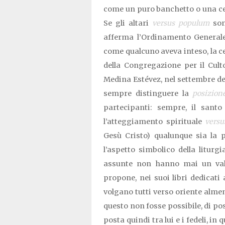
come un puro banchetto o una cena
Se gli altari
versus populum
son
afferma l’Ordinamento Generale
come qualcuno aveva inteso, la 
della Congregazione per il Cult
Medina Estévez, nel settembre del
sempre distinguere la
posizione
partecipanti: sempre, il santo
l’atteggiamento spirituale
vers
Gesù Cristo) qualunque sia la p
l’aspetto simbolico della liturgi
assunte non hanno mai un valo
propone, nei suoi libri dedicati a
volgano tutti verso oriente almen
questo non fosse possibile, di pos
posta quindi tra lui e i fedeli, in 