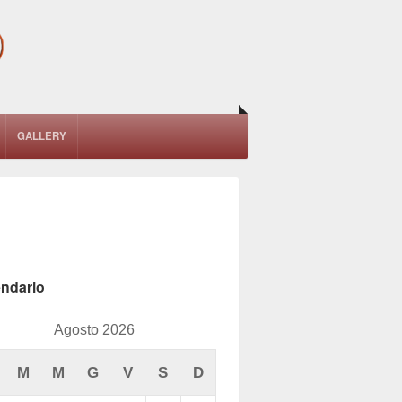
GALLERY
endario
Agosto 2026
M
M
G
V
S
D