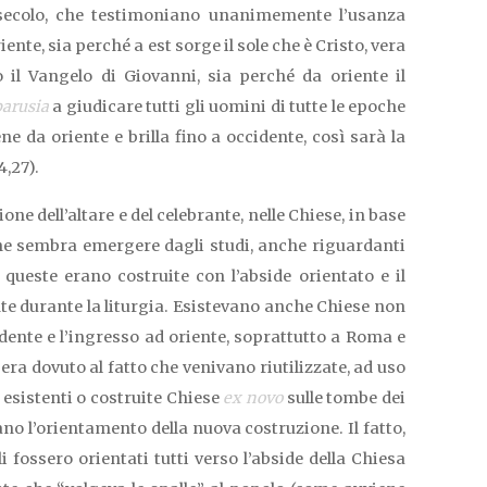
I secolo, che testimoniano unanimemente l’usanza
ente, sia perché a est sorge il sole che è Cristo, vera
il Vangelo di Giovanni, sia perché da oriente il
parusia
a giudicare tutti gli uomini di tutte le epoche
ne da oriente e brilla fino a occidente, così sarà la
4,27).
ne dell’altare e del celebrante, nelle Chiese, in base
che sembra emergere dagli studi, anche riguardanti
e queste erano costruite con l’abside orientato e il
nte durante la liturgia. Esistevano anche Chiese non
idente e l’ingresso ad oriente, soprattutto a Roma e
 era dovuto al fatto che venivano riutilizzate, ad uso
esistenti o costruite Chiese
ex novo
sulle tombe dei
no l’orientamento della nuova costruzione. Il fatto,
li fossero orientati tutti verso l’abside della Chiesa