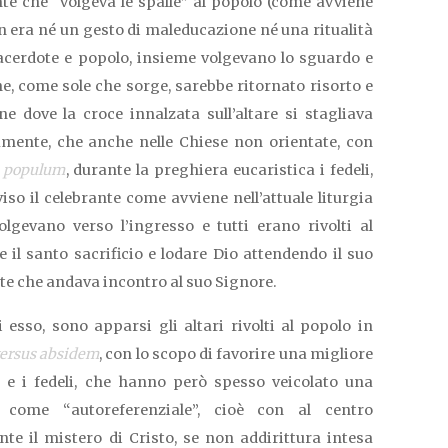
nte che “volgeva le spalle” al popolo (come avviene
n era né un gesto di maleducazione né una ritualità
sacerdote e popolo, insieme volgevano lo sguardo e
e, come sole che sorge, sarebbe ritornato risorto e
ne dove la croce innalzata sull’altare si stagliava
camente, che anche nelle Chiese non orientate, con
s populum
, durante la preghiera eucaristica i fedeli,
o il celebrante come avviene nell’attuale liturgia
lgevano verso l’ingresso e tutti erano rivolti al
e il santo sacrificio e lodare Dio attendendo il suo
nte che andava incontro al suo Signore.
 esso, sono apparsi gli altari rivolti al popolo in
ersus absidem
, con lo scopo di favorire una migliore
 e i fedeli, che hanno però spesso veicolato una
e come “autoreferenziale”, cioè con al centro
te il mistero di Cristo, se non addirittura intesa