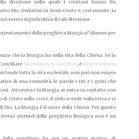
lla direzione nella quale i cristiani hanno fin
 vero Dio rivelatosi in Gesù Cristo e, certamente, la
può essere significativa di tale direzione.
’orientamento della preghiera liturgica? Almeno per
anza che la liturgia ha nella vita della Chiesa. Se la
 Conciliare
Sacrosanctum Concilium
, è
fons et culmen
,
i tende tutta la vita ecclesiale, non può non essere
iva di una comunità, le parole i riti e i gesti che
ni. Attraverso la liturgia si entra in contatto con
 di Cristo sulla croce, il cielo scende sulla terra e ci
 Dio. La liturgia è il cuore della Chiesa. Per questo
(verso oriente) della preghiera liturgica non è un
o della preghiera ha poi un motivo storico, di