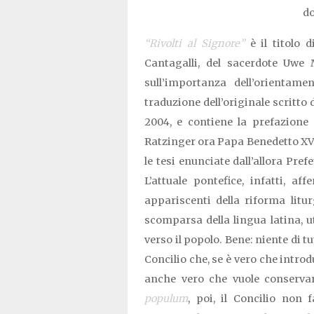
do
“Rivolti al Signore”
è il titolo 
Cantagalli, del sacerdote Uwe M
sull’importanza dell’orientamen
traduzione dell’originale scritto
2004, e contiene la prefazione 
Ratzinger ora Papa Benedetto XVI
le tesi enunciate dall’allora Pre
L’attuale pontefice, infatti, a
appariscenti della riforma litu
scomparsa della lingua latina, ut
verso il popolo. Bene: niente di t
Concilio che, se è vero che introd
anche vero che vuole conservare
populum
, poi, il Concilio non