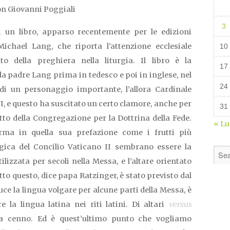
n Giovanni Poggiali
3
di un libro, apparso recentemente per le edizioni
ichael Lang, che riporta l’attenzione ecclesiale
10
to della preghiera nella liturgia. Il libro è la
17
 da padre Lang prima in tedesco e poi in inglese, nel
24
di un personaggio importante, l’allora Cardinale
, e questo ha suscitato un certo clamore, anche per
31
fetto della Congregazione per la Dottrina della Fede.
« L
fferma in quella sua prefazione come i frutti più
rgica del Concilio Vaticano II sembrano essere la
ilizzata per secoli nella Messa, e l’altare orientato
utto questo, dice papa Ratzinger, è stato previsto dal
uce la lingua volgare per alcune parti della Messa, è
 la lingua latina nei riti latini. Di altari
versus
 fa cenno. Ed è quest’ultimo punto che vogliamo