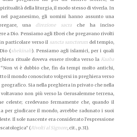
iritualità della liturgia, il modo stesso di viverla. In
he nel paganesimo, gli uomini hanno assunto una
 pregare, una
direzione sacra
che ha inciso
re a Dio. Pensiamo agli Ebrei che pregavano rivolti
n particolare verso il
sancta sanctorum
del tempio,
Dio (
shekinah
). Pensiamo agli islamici, per i quali
hiera rituale doveva essere rivolta verso la
Kaaba
: “Non vi è dubbio che, fin da tempi molto antichi,
tutto il mondo conosciuto volgersi in preghiera verso
t geografico. Sia nella preghiera in privato che nella
si voltavano non più verso la Gerusalemme terrena,
 celeste; credevano fermamente che, quando il
ia per giudicare il mondo, avrebbe radunato i suoi
leste. Il sole nascente era considerato l’espressione
scatologica” (
Rivolti al Signore
, cit., p.31).