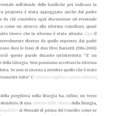
ientale nell’abside delle basiliche per indicare la
sta proposta è stata appoggiata anche dal padre
a da chi considera ogni discussione od eventuale
ia come un attacco alla riforma conciliare, quasi
atto invece che la riforma è stata attuata
dopo
il
derevolmente diverso da quello espresso dai padri
urono dure le frasi di don Divo Barsotti (1914-2006)
sciò queste parole durante un’intervista: “E’ un
e della Liturgia. Non possiamo accettare la riforma
otta. Se non si ritorna a rivedere quello che è stato
veramente tutto” (
I cristiani vogliano essere cristiani
,
ella preghiera nella liturgia ha, infine, un terzo
l desiderio di una
riforma della riforma
della liturgia,
simpliciter
al Messale di prima del Concilio come se