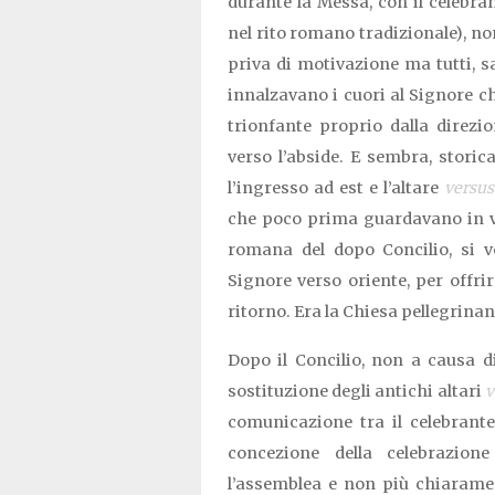
durante la Messa, con il celebra
nel rito romano tradizionale), no
priva di motivazione ma tutti, 
innalzavano i cuori al Signore ch
trionfante proprio dalla direzio
verso l’abside. E sembra, stori
l’ingresso ad est e l’altare
versu
che poco prima guardavano in vis
romana del dopo Concilio, si vo
Signore verso oriente, per offrir
ritorno. Era la Chiesa pellegrina
Dopo il Concilio, non a causa di
sostituzione degli antichi altari
v
comunicazione tra il celebrante
concezione della celebrazion
l’assemblea e non più chiaramen