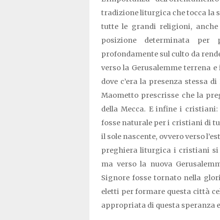
tradizione liturgica che tocca la sp
tutte le grandi religioni, anc
posizione determinata per
profondamente sul culto da rende
verso la Gerusalemme terrena e i
dove c’era la presenza stessa di 
Maometto prescrisse che la preg
della Mecca. E infine i cristiani
fosse naturale per i cristiani di 
il sole nascente, ovvero verso l’es
preghiera liturgica i cristiani 
ma verso la nuova Gerusalemme
Signore fosse tornato nella glor
eletti per formare questa città ce
appropriata di questa speranza e