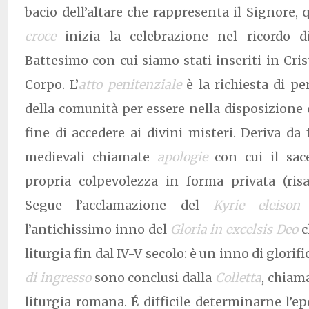
bacio dell’altare che rappresenta il Signore,
croce
inizia la celebrazione nel ricordo d
Battesimo con cui siamo stati inseriti in Cris
Corpo. L’
atto penitenziale
è la richiesta di p
della comunità per essere nella disposizione d
fine di accedere ai divini misteri. Deriva da
medievali chiamate
apologie
con cui il sac
propria colpevolezza in forma privata (risa
Segue l’acclamazione del
Kyrie eleison
(
l’antichissimo inno del
Gloria in excelsis Deo
c
liturgia fin dal IV-V secolo: è un inno di glorifi
di ingresso
sono conclusi dalla
Colletta
, chiam
liturgia romana. É difficile determinarne l’ep