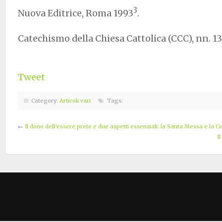
3
Nuova Editrice, Roma 1993
.
Catechismo della Chiesa Cattolica (CCC), nn. 13
Tweet
Category:
Articoli vari
Tags:
←
Il dono dell’essere prete e due aspetti essenziali: la Santa Messa e la 
I