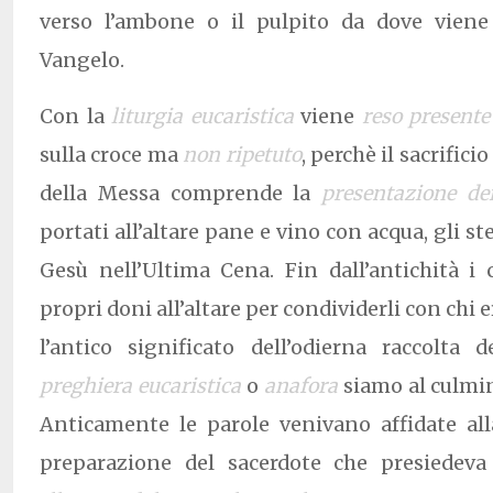
verso l’ambone o il pulpito da dove viene 
Vangelo.
Con la
liturgia eucaristica
viene
reso presente
sulla croce ma
non ripetuto
, perchè il sacrifici
della Messa comprende la
presentazione de
portati all’altare pane e vino con acqua, gli st
Gesù nell’Ultima Cena. Fin dall’antichità i 
propri doni all’altare per condividerli con chi e
l’antico significato dell’odierna raccolta 
preghiera eucaristica
o
anafora
siamo al culmin
Anticamente le parole venivano affidate all
preparazione del sacerdote che presiedeva 