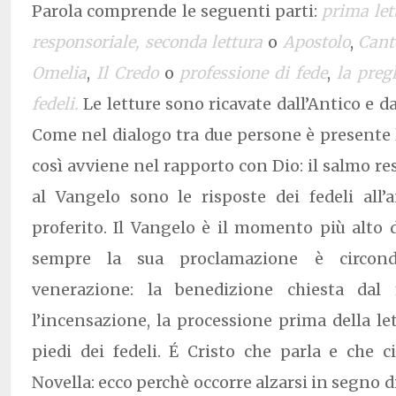
Parola comprende le seguenti parti:
prima let
responsoriale, seconda lettura
o
Apostolo
,
Cant
Omelia
,
Il Credo
o
professione di fede
,
la preg
fedeli.
Le letture sono ricavate dall’Antico e 
Come nel dialogo tra due persone è presente l’
così avviene nel rapporto con Dio: il salmo re
al Vangelo sono le risposte dei fedeli all’
proferito. Il Vangelo è il momento più alto 
sempre la sua proclamazione è circond
venerazione: la benedizione chiesta dal m
l’incensazione, la processione prima della let
piedi dei fedeli. É Cristo che parla e che 
Novella: ecco perchè occorre alzarsi in segno di