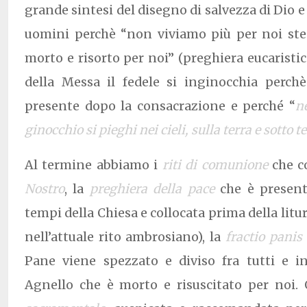
grande sintesi del disegno di salvezza di Dio e
uomini perchè “non viviamo più per noi ste
morto e risorto per noi” (preghiera eucaristic
della Messa il fedele si inginocchia perch
presente dopo la consacrazione e perché “
n
ginocchio si pieghi nei cieli, sulla terra e sotto t
Al termine abbiamo i
riti di comunione
che c
Nostro
, la
preghiera della pace
che è present
tempi della Chiesa e collocata prima della litu
nell’attuale rito ambrosiano), la
fractio panis
Pane viene spezzato e diviso fra tutti e i
Agnello che è morto e risuscitato per noi.