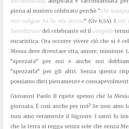
sacramentale
, auspicata e raccomandata pe
piena al mistero celebrato perchè “
chi mangia 
mio sangue ha la vita eterna
” (Gv 6,54). I
riti
benedizione
del celebrante ed il
congedo
termi
eucaristica. Ora occorre vivere ciò che si è ce
Messa deve diventare vita, amore, missione. La
“spezzata” per noi e anche noi dobbiamo
“spezzarla” per gli altri. Senza questa ri
possiamo dirci pienamente e consapevolmente 
Giovanni Paolo II ripete spesso che la Messa
giornata. É così anche per noi? Se non amo l
non amo veramente il Signore. I santi lo ins
che la terra si regga senza sole che senza Me