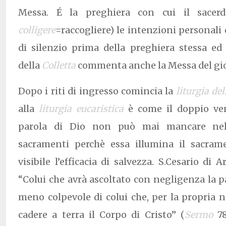
Messa. É la preghiera con cui il sacerd
colligere
=raccogliere) le intenzioni personali 
di silenzio prima della preghiera stessa ed
della
Colletta
commenta anche la Messa del gi
Dopo i riti di ingresso comincia la
liturgia del
alla
liturgia eucaristica
è come il doppio ver
parola di Dio non può mai mancare nell
sacramenti perchè essa illumina il sacram
visibile l’efficacia di salvezza. S.Cesario di A
“Colui che avrà ascoltato con negligenza la p
meno colpevole di colui che, per la propria n
cadere a terra il Corpo di Cristo” (
Sermo
78