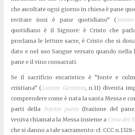
che ascoltate ogni giorno in chiesa è pane quot
recitare inni è pane quotidiano” (
Sermo
quotidiano è il Signore: è Cristo che parl
proclama le letture sacre, è Cristo che si don
dato e nel suo Sangue versato quando nella li
pane e il vino consacrati.
Se il sacrificio eucaristico è “fonte e cul
cristiana” (
Lumen Gentium
, n.11) diventa i
comprendere come è nata la santa Messa e co
parti della
fractio panis
(frazione del pan
veniva chiamata la Messa insieme a
Cena del S
che si danno a tale sacramento: cf. CCC n.1328-