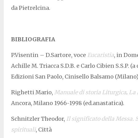
da Pietrelcina.
BIBLIOGRAFIA
P.Visentin – D.Sartore, voce
Eucaristia
, in Dome
Achille M. Triacca S.D.B. e Carlo Cibien S.S.P. (a 
Edizioni San Paolo, Cinisello Balsamo (Milano)
Righetti Mario,
Manuale di storia Liturgica
.
La
Ancora, Milano 1966-1998 (ed.anastatica).
Schnitzler Theodor,
Il significato della Messa.
S
spirituali
, Città