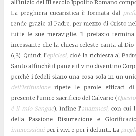
all’inizio del III secolo Ippolito Romano comp
La preghiera eucaristica è formata dal
pref
rende grazie al Padre, per mezzo di Cristo nel
tutte le sue meraviglie. Il prefazio termin
incessante che la chiesa celeste canta al Dio 
6,3). Quindi l’
epiclesi
, cioè la richiesta al Padr
Santo affinchè il pane e il vino diventino Corp
perchè i fedeli siano una cosa sola in un unic
dell’istituzione
ripete le parole efficaci d
presente l’unico sacrificio del Calvario (
Questo 
è il mio Sangue
). Infine l’
anamnesi
, con cui
della Passione Risurrezione e Glorificazi
intercessioni
per i vivi e per i defunti. La
pregh