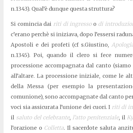
n.1343). Qual’è dunque questa struttura?
Si comincia dai
riti di ingresso
o
di introduzio
c’erano perchè si iniziava, dopo l’essersi raduna
Apostoli e dei profeti (cf s.Giustino,
Apologia
n.1345). Poi, quando il clero si fece numer
processione accompagnata dal canto (siamo n
all’altare. La processione iniziale, come le al
della Messa (per esempio la presentazione
comunione), sono accompagnate dal canto per
voci sia assicurata l’unione dei cuori. I
riti di i
il
saluto del celebrante
,
l’atto penitenziale
, il
Ky
l’orazione o
Colletta
. Il sacerdote saluta anzit