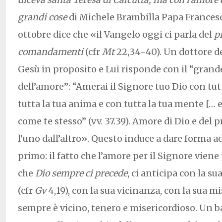
grandi cose
di Michele Brambilla Papa Francesc
ottobre dice che «il Vangelo oggi ci parla del
p
comandamenti
(cfr
Mt
22,34-40). Un dottore de
Gesù in proposito e Lui risponde con il “gr
dell’amore”: “Amerai il Signore tuo Dio con tutt
tutta la tua anima e con tutta la tua mente [… e
come te stesso” (vv. 37.39). Amore di Dio e del 
l’uno dall’altro». Questo induce a dare forma ad
primo: il fatto che l’amore per il Signore viene
che
Dio sempre ci precede
, ci anticipa con la s
(cfr
Gv
4,19), con la sua vicinanza, con la sua mi
sempre è vicino, tenero e misericordioso. Un