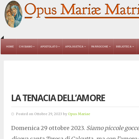
HOME
CHI SIAMO
APOSTOLATO
APOLOGETICA
PARROCCHIE
BIBLIOTECA
LA TENACIA DELL’AMORE
Posted on Ottobre 29, 2023 by
Opus Mariae
Domenica 29 ottobre 2023.
Siamo piccole gocce
diceva santa Teresa di Calcutta, ma con l’amore 