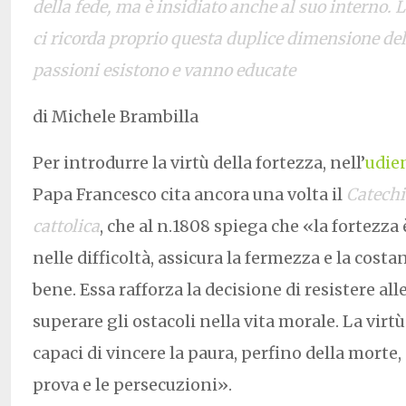
della fede, ma è insidiato anche al suo interno. L
ci ricorda proprio questa duplice dimensione del
passioni esistono e vanno educate
di Michele Brambilla
Per introdurre la virtù della fortezza, nell’
udie
Papa Francesco cita ancora una volta il
Catechi
cattolica
, che al n.1808 spiega che «la fortezza 
nelle difficoltà, assicura la fermezza e la costa
bene. Essa rafforza la decisione di resistere all
superare gli ostacoli nella vita morale. La virt
capaci di vincere la paura, perfino della morte, 
prova e le persecuzioni».