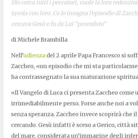
Dio cerca tutti i peccatori, vuole la loro redenzio
tavola con loro. Ce lo insegna l’episodio di Zacc
cercava Gesù e fu da Lui “preceduto”
di Michele Brambilla
Nell’
udienza
del 2 aprile Papa Francesco si soff
Zaccheo, «un episodio che mi sta particolarme
ha contrassegnato la sua maturazione spiritua
«Il Vangelo di Luca ci presenta Zaccheo come
irrimediabilmente perso. Forse anche noi a vol
senza speranza. Zaccheo invece scoprirà che il
cercando. Gesù infatti è sceso a Gerico, città sit
del mare, considerata un’immagine degli infer