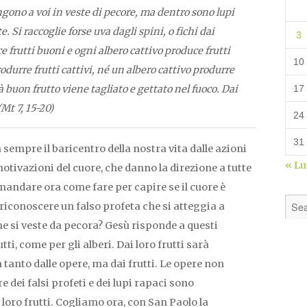
ngono a voi in veste di pecore, ma dentro sono lupi
te. Si raccoglie forse uva dagli spini, o fichi dai
3
 frutti buoni e ogni albero cattivo produce frutti
10
durre frutti cattivi, né un albero cattivo produrre
 buon frutto viene tagliato e gettato nel fuoco. Dai
17
(Mt 7, 15-20)
24
31
 sempre il baricentro della nostra vita dalle azioni
« L
otivazioni del cuore, che danno la direzione a tutte
omandare ora come fare per capire se il cuore è
iconoscere un falso profeta che si atteggia a
e si veste da pecora? Gesù risponde a questi
utti, come per gli alberi. Dai loro frutti sarà
 tanto dalle opere, ma dai frutti. Le opere non
e dei falsi profeti e dei lupi rapaci sono
oro frutti. Cogliamo ora, con San Paolo la