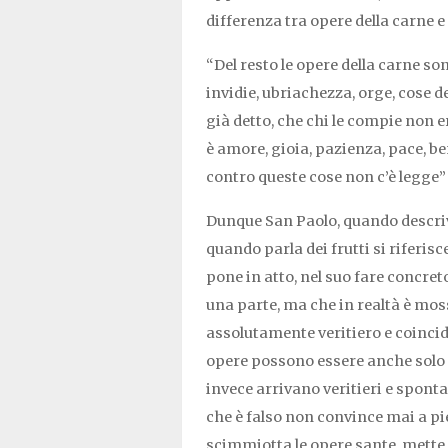
differenza tra opere della carne e 
“Del resto le opere della carne so
invidie, ubriachezza, orge, cose d
già detto, che chi le compie non er
è amore, gioia, pazienza, pace, be
contro queste cose non c’è legge” 
Dunque San Paolo, quando descrive
quando parla dei frutti si riferis
pone in atto, nel suo fare concret
una parte, ma che in realtà è mosso
assolutamente veritiero e coincide
opere possono essere anche solo u
invece arrivano veritieri e sponta
che è falso non convince mai a pi
scimmiotta le opere sante, mette