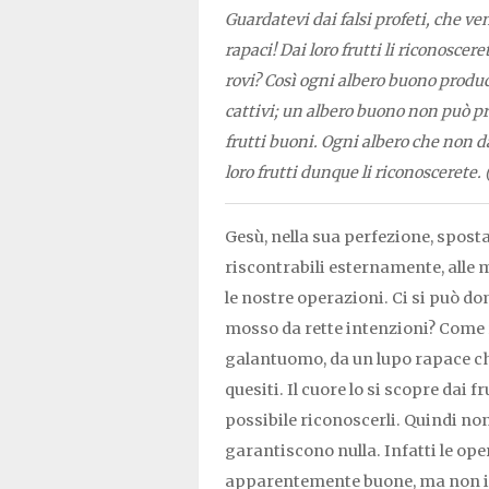
Guardatevi dai falsi profeti, che ve
rapaci! Dai loro frutti li riconoscere
rovi? Così ogni albero buono produce
cattivi; un albero buono non può pro
frutti buoni. Ogni albero che non dà
loro frutti dunque li riconoscerete. 
Gesù, nella sua perfezione, sposta
riscontrabili esternamente, alle m
le nostre operazioni. Ci si può d
mosso da rette intenzioni? Come r
galantuomo, da un lupo rapace ch
quesiti. Il cuore lo si scopre dai fr
possibile riconoscerli. Quindi non
garantiscono nulla. Infatti le oper
apparentemente buone, ma non i l