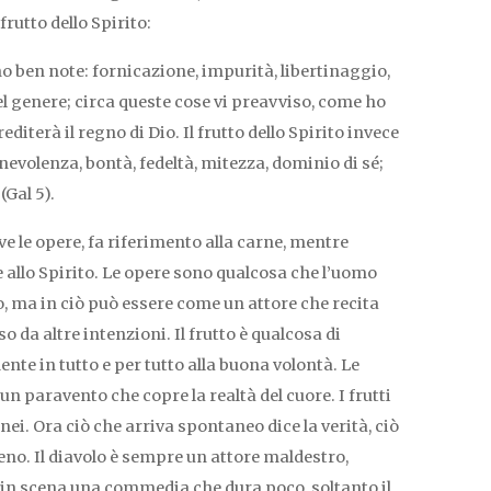
frutto dello Spirito:
no ben note: fornicazione, impurità, libertinaggio,
el genere; circa queste cose vi preavviso, come ho
editerà il regno di Dio. Il frutto dello Spirito invece
nevolenza, bontà, fedeltà, mitezza, dominio di sé;
(Gal 5).
 le opere, fa riferimento alla carne, mentre
ce allo Spirito. Le opere sono qualcosa che l’uomo
o, ma in ciò può essere come un attore che recita
 da altre intenzioni. Il frutto è qualcosa di
nte in tutto e per tutto alla buona volontà. Le
n paravento che copre la realtà del cuore. I frutti
nei. Ora ciò che arriva spontaneo dice la verità, ciò
eno. Il diavolo è sempre un attore maldestro,
 in scena una commedia che dura poco, soltanto il