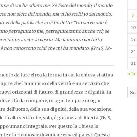
rima di voi ha odiato me. Se foste del mondo, il mondo
ce non siete del mondo, ma vi ho scelti io dal mondo,
3
tevi della parola che io vi ho detto: “Un servo non è
10
anno perseguitato me, perseguiteranno anche voi; se
erveranno anche la vostra. Ma faranno a voi tutto
17
é non conoscono colui che mi ha mandato. (Gv 15, 18-
24
31
« L
ento da fare circa la forma in cui la chiesa si attua
apire che l’annuncio della verità è un servizio che
nuovi orizzonti di futuro, di grandezza e dignità. In
 di verità da compiere, in ogni tempo e in ogni
a dell’uomo, della sua dignità, della sua vocazione.
eltà alla verità che, sola, è garanzia di libertà (Gv 8,
iluppo umano integrale. Per questo la Chiesa la
nte e la riconosce dovunque essa si palesi. Questa