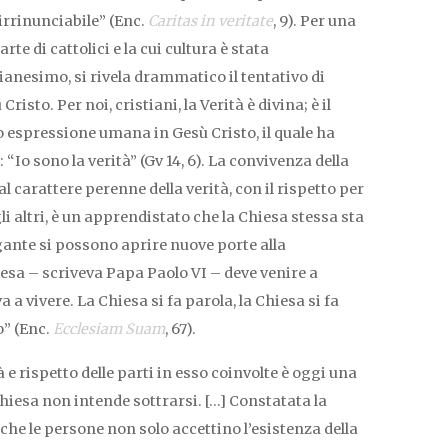
 irrinunciabile” (Enc.
Caritas in veritate
, 9). Per una
e di cattolici e la cui cultura è stata
anesimo, si rivela drammatico il tentativo di
Cristo. Per noi, cristiani, la Verità è divina; è il
 espressione umana in Gesù Cristo, il quale ha
“Io sono la verità” (Gv 14, 6). La convivenza della
l carattere perenne della verità, con il rispetto per
egli altri, è un apprendistato che la Chiesa stessa sta
gante si possono aprire nuove porte alla
iesa – scriveva Papa Paolo VI – deve venire a
a a vivere. La Chiesa si fa parola, la Chiesa si fa
o” (Enc.
Ecclesiam Suam
, 67).
 e rispetto delle parti in esso coinvolte è oggi una
Chiesa non intende sottrarsi. […] Constatata la
 che le persone non solo accettino l’esistenza della