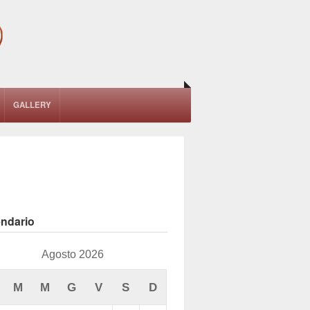
GALLERY
endario
Agosto 2026
M
M
G
V
S
D