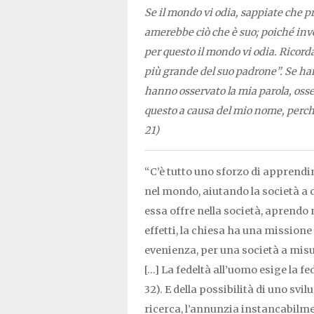
Se il mondo vi odia, sappiate che p
amerebbe ciò che è suo; poiché inve
per questo il mondo vi odia. Ricorda
più grande del suo padrone”. Se h
hanno osservato la mia parola, oss
questo a causa del mio nome, perch
21)
“C’è tutto uno sforzo di apprendim
nel mondo, aiutando la società a c
essa offre nella società, aprendo 
effetti, la chiesa ha una missione
evenienza, per una società a misur
[…] La fedeltà all’uomo esige la fed
32). E della possibilità di uno sv
ricerca, l’annunzia instancabilme