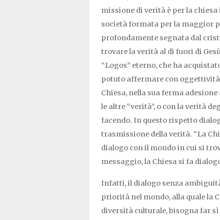
missione di verità è per la chiesa
società formata per la maggior part
profondamente segnata dal cristi
trovare la verità al di fuori di Gesù 
“Logos” eterno, che ha acquistato
potuto affermare con oggettività: 
Chiesa, nella sua ferma adesione a
le altre “verità”, o con la verità d
facendo. In questo rispetto dialo
trasmissione della verità. “La Ch
dialogo con il mondo in cui si trov
messaggio, la Chiesa si fa dialog
Infatti, il dialogo senza ambiguità
priorità nel mondo, alla quale la 
diversità culturale, bisogna far sì