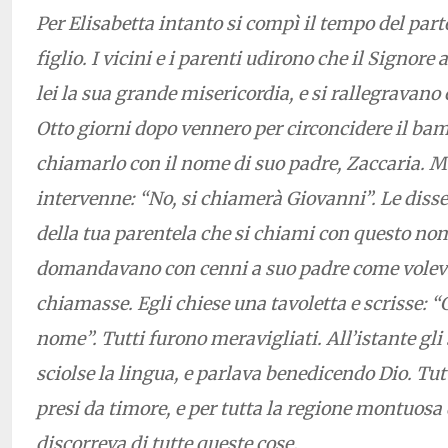
Per Elisabetta intanto si compì il tempo del parto
figlio. I vicini e i parenti udirono che il Signor
lei la sua grande misericordia, e si rallegravano 
Otto giorni dopo vennero per circoncidere il ba
chiamarlo con il nome di suo padre, Zaccaria. 
intervenne: “No, si chiamerà Giovanni”. Le diss
della tua parentela che si chiami con questo nom
domandavano con cenni a suo padre come voleva
chiamasse. Egli chiese una tavoletta e scrisse: “
nome”. Tutti furono meravigliati. All’istante gli s
sciolse la lingua, e parlava benedicendo Dio. Tutt
presi da timore, e per tutta la regione montuosa 
discorreva di tutte queste cose.