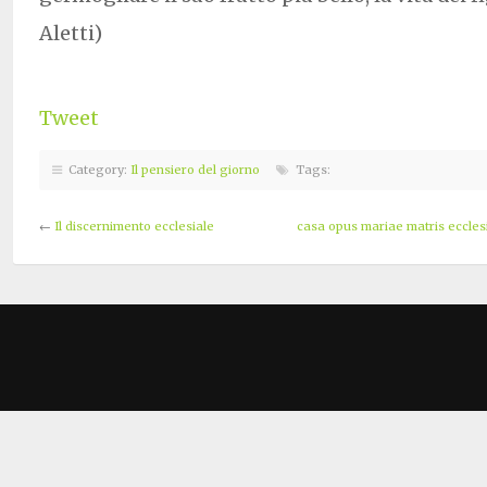
Aletti)
Tweet
Category:
Il pensiero del giorno
Tags:
←
Il discernimento ecclesiale
casa opus mariae matris ecclesi