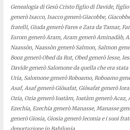
Genealogia di Gesù Cristo figlio di Davide, figl
generò Isacco, Isacco generò Giacobbe, Giacobbe
fratelli, Giuda generò Fares e Zara da Tamar, F
Esrom generò Aram, Aram generò Aminadàb, 
Naassòn, Naassòn generò Salmon, Salmon gener
Booz generò Obed da Rut, Obed generò Iesse, Iess
Davide generò Salomone da quella che era stata 
Uria, Salomone generò Roboamo, Roboamo gener
Asaf, Asaf generò Giòsafat, Giòsafat generò Ior
Ozia, Ozia generò Ioatàm, Ioatàm generò Acaz, 
Ezechia, Ezechia generò Manasse, Manasse ge
generò Giosia, Giosia generò Ieconia e i suoi frat
deportazione in Babilonia.