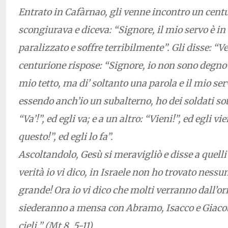
Entrato in Cafàrnao, gli venne incontro un centu
scongiurava e diceva: “Signore, il mio servo è in c
paralizzato e soffre terribilmente”. Gli disse: “Ve
centurione rispose: “Signore, io non sono degno c
mio tetto, ma di’ soltanto una parola e il mio ser
essendo anch’io un subalterno, ho dei soldati sot
“Va’!”, ed egli va; e a un altro: “Vieni!”, ed egli vi
questo!”, ed egli lo fa”.
Ascoltandolo, Gesù si meravigliò e disse a quelli
verità io vi dico, in Israele non ho trovato nessu
grande! Ora io vi dico che molti verranno dall’ori
siederanno a mensa con Abramo, Isacco e Giacob
cieli.” (Mt 8, 5-11)