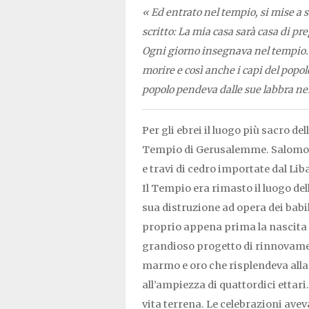
« Ed entrato nel tempio, si mise a 
scritto: La mia casa sarà casa di pre
Ogni giorno insegnava nel tempio. I 
morire e così anche i capi del popo
popolo pendeva dalle sue labbra nell
Per gli ebrei il luogo più sacro del
Tempio di Gerusalemme. Salomone
e travi di cedro importate dal Lib
Il Tempio era rimasto il luogo dell
sua distruzione ad opera dei babi
proprio appena prima la nascita di
grandioso progetto di rinnovamen
marmo e oro che risplendeva alla l
all’ampiezza di quattordici ettar
vita terrena. Le celebrazioni avev