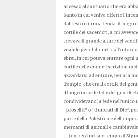
accesso al santuario che era abbas
Santo in cui veniva offerto l’incen
dal resto con una tenda: il luogo d
cortile dei sacerdoti, a cui avevano
trovava il grande altare dei sacrif
visibile per chilometri all’intorno. 
ebrei, in cui poteva entrare ogni 
cortile delle donne: iscrizioni mol
azzardarsi ad entrare, pena la mor
Tempio, che era il cortile dei gen
il luogo in cui le folle dei gentil
condividevano la fede nell’unico 
“proseliti” o “timorati di Dio”, 
parte della Palestina e dell’impe
mercanti di animali e cambiavalu
[…] entrerà nel suo tempio il Signo