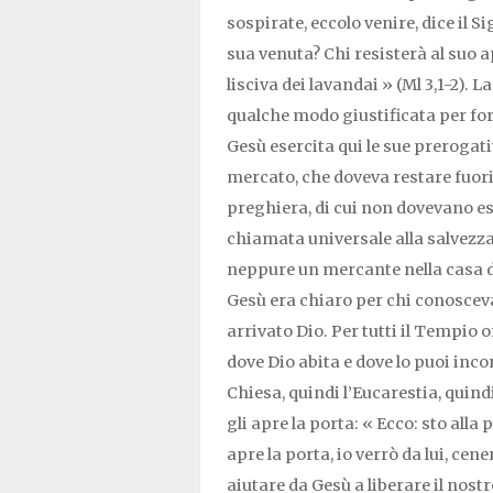
sospirate, eccolo venire, dice il S
sua venuta? Chi resisterà al suo a
lisciva dei lavandai » (Ml 3,1-2).
qualche modo giustificata per for
Gesù esercita qui le sue prerogativ
mercato, che doveva restare fuori
preghiera, di cui non dovevano ess
chiamata universale alla salvezza 
neppure un mercante nella casa del
Gesù era chiaro per chi conosceva 
arrivato Dio. Per tutti il Tempio 
dove Dio abita e dove lo puoi inco
Chiesa, quindi l’Eucarestia, quind
gli apre la porta: « Ecco: sto alla
apre la porta, io verrò da lui, cen
aiutare da Gesù a liberare il nos