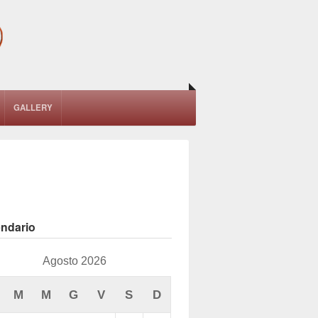
GALLERY
endario
Agosto 2026
M
M
G
V
S
D