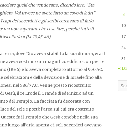
scacciare quelli che vendevano, dicendo loro: “Sta
ghiera. Voi invece ne avete fatto un covo di ladri”.
3
capi dei sacerdoti e gli scribi cercavano di farlo
10
lo; ma non sapevano che cosa fare, perché tutto il
’ascoltarlo » (Lc 19,45-48)
17
24
la terra, dove Dio aveva stabilito la sua dimora, era il
31
 aveva costruito un magnifico edificio con pietre
« L
ano (1Re 6) e lo aveva completato attorno al 950 AC.
e celebrazioni e della devozione di Israele fino alla
lonesi nel 586/7 AC. Venne presto ricostruito:
 Gesù, il re Erode il Grande diede inizio ad un
to del Tempio. La facciata fu decorata con
uce del sole e portò l’area sui cui era costruito
i. Questo fu il Tempio che Gesù conobbe nella sua
ano luogo all’aria aperta e i soli sacerdoti avevano