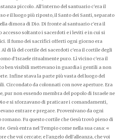
tanza piccolo. All’interno del santuario c’era il
so e il luogo più riposto, il Santo dei Santi, separato
ella dimora di Dio. Di fronte al santuario c’era il
 accesso soltanto i sacerdoti e i leviti e in cui si
ici. Il fumo dei sacrifici offerti ogni giorno era
Al di là del cortile dei sacerdoti c’era il cortile degli
uomo d’Israele ritualmente puro. Lì vicino c’era il
to ben visibili mettevano in guardia i gentili a non
te. Infine stava la parte più vasta del luogo del
tili. Circondato da colonnati con nove aperture. Era
i che, pur non essendo membra del popolo di Israele ne
Dio e si sforzavano di praticare i comandamenti,
potevano entrare e pregare. Provenivano da ogni
ro romano. Fu questo cortile che Gesù trovò pieno di
te. Gesù entra nel Tempio come nella sua casa: «
re che voi cercate; e l’angelo dell’alleanza, che voi