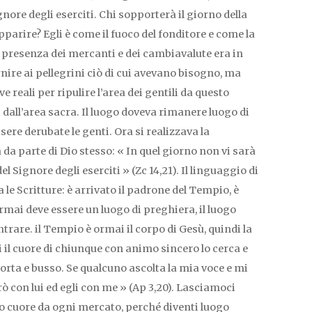
ignore degli eserciti. Chi sopporterà il giorno della
pparire? Egli è come il fuoco del fonditore e come la
 La presenza dei mercanti e dei cambiavalute era in
nire ai pellegrini ciò di cui avevano bisogno, ma
e reali per ripulire l’area dei gentili da questo
 dall’area sacra. Il luogo doveva rimanere luogo di
ere derubate le genti. Ora si realizzava la
da parte di Dio stesso: « In quel giorno non vi sarà
 Signore degli eserciti » (Zc 14,21). Il linguaggio di
le Scritture: è arrivato il padrone del Tempio, è
ormai deve essere un luogo di preghiera, il luogo
ntrare. il Tempio è ormai il corpo di Gesù, quindi la
i il cuore di chiunque con animo sincero lo cerca e
 porta e busso. Se qualcuno ascolta la mia voce e mi
erò con lui ed egli con me » (Ap 3,20). Lasciamoci
tro cuore da ogni mercato, perché diventi luogo