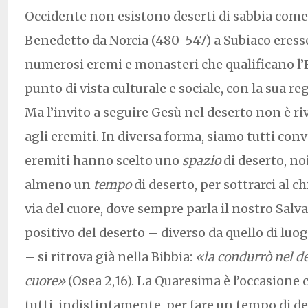
Occidente non esistono deserti di sabbia come
Benedetto da Norcia (480-547) a Subiaco eresse
numerosi eremi e monasteri che qualificano l’E
punto di vista culturale e sociale, con la sua re
Ma l’invito a seguire Gesù nel deserto non è ri
agli eremiti. In diversa forma, siamo tutti conv
eremiti hanno scelto uno
spazio
di deserto, no
almeno un
tempo
di deserto, per sottrarci al ch
via del cuore, dove sempre parla il nostro Salv
positivo del deserto – diverso da quello di luog
– si ritrova già nella Bibbia:
«la condurrò nel de
cuore»
(Osea 2,16). La Quaresima è l’occasione c
tutti, indistintamente, per fare un tempo di d