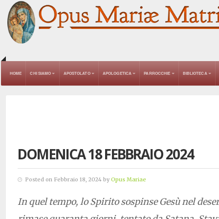
HOME
CHI SIAMO
APOSTOLATO
APOLOGETICA
PARROCCHIE
BIBLIOTECA
DOMENICA 18 FEBBRAIO 2024
Posted on Febbraio 18, 2024 by
Opus Mariae
In quel tempo, lo Spirito sospinse Gesù nel deser
rimase quaranta giorni, tentato da Satana. Stava