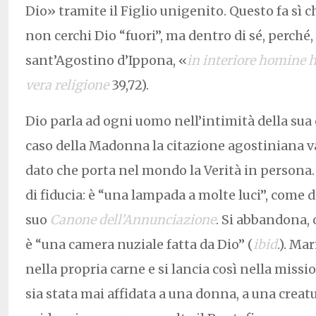
Dio» tramite il Figlio unigenito. Questo fa sì c
non cerchi Dio “fuori”, ma dentro di sé, perché
sant’Agostino d’Ippona, «
in interiore homine h
vera religione
39,72).
Dio parla ad ogni uomo nell’intimità della sua
caso della Madonna la citazione agostiniana va 
dato che porta nel mondo la Verità in persona.
di fiducia: è “una lampada a molte luci”, come 
suo
Canone dell’Annunciazione
. Si abbandona, 
è “una camera nuziale fatta da Dio” (
ibid
.). Ma
nella propria carne e si lancia così nella miss
sia stata mai affidata a una donna, a una crea