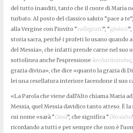
del tutto inauditi, tanto che il cuore di Maria n
turbato. Al posto del classico saluto “pace a te”
alla Vergine con l’invito “
rallegrati!
”, “
gioisci!
”
storia sacra, perché i profeti lo usano quando
del Messia», che infatti prende carne nel suo u
sottolinea anche l’espressione
kecharitoméne
grazia divina», che dice «quanto la grazia di 
lei una cesellatura interiore facendone il suo 
«La Parola che viene dall’Alto chiama Maria ad
Messia, quel Messia davidico tanto atteso. È la
cui nome «sarà “
Gesù
”, che significa “
Dio salva
ricordando a tutti e per sempre che non è l’uo