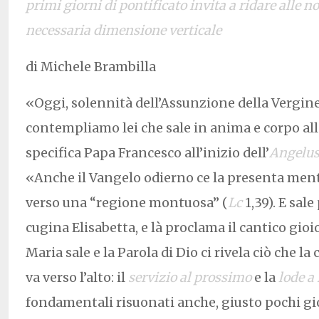
primi giorni di pontificato invita a ridare alle 
necessaria dimensione verticale
di Michele Brambilla
«Oggi, solennità dell’Assunzione della Vergin
contempliamo lei che sale in anima e corpo alla
specifica Papa Francesco all’inizio dell’
Angelu
«Anche il Vangelo odierno ce la presenta mentr
verso una “regione montuosa” (
Lc
1,39). E sale
cugina Elisabetta, e là proclama il cantico gioi
Maria sale e la Parola di Dio ci rivela ciò che l
va verso l’alto: il
servizio al prossimo
e la
lode a
fondamentali risuonati anche, giusto pochi gior