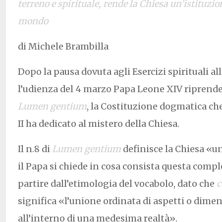
terreno e spirituale, rende la Chiesa un’istituzio
mondo
di Michele Brambilla
Dopo la pausa dovuta agli Esercizi spirituali a
l’udienza del 4 marzo Papa Leone XIV riprende i
Lumen gentium
, la Costituzione dogmatica che
II ha dedicato al mistero della Chiesa.
Il n.8 di
Lumen g
entium
definisce la Chiesa «u
il Papa si chiede in cosa consista questa compl
partire dall’etimologia del vocabolo, dato che
c
significa «l’unione ordinata di aspetti o dime
all’interno di una medesima realtà».