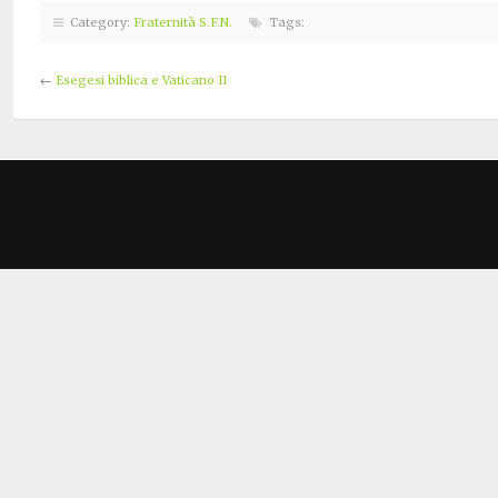
Category:
Fraternità S.F.N.
Tags:
←
Esegesi biblica e Vaticano II