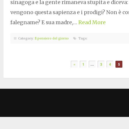
sinagoga e la gente rimaneva stupita e diceva:
vengono questa sapienza e i prodigi? Non è cost
falegname? E sua madre,…
Read More
Category:
Il pensiero del giorno
Tags:
«
1
…
3
4
5